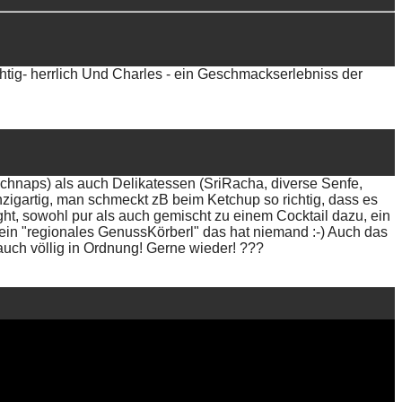
uchtig- herrlich Und Charles - ein Geschmackserlebniss der
schnaps) als auch Delikatessen (SriRacha, diverse Senfe,
zigartig, man schmeckt zB beim Ketchup so richtig, dass es
ight, sowohl pur als auch gemischt zu einem Cocktail dazu, ein
in "regionales GenussKörberl" das hat niemand :-) Auch das
auch völlig in Ordnung! Gerne wieder! ???