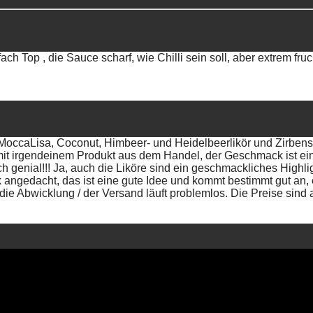
ach Top , die Sauce scharf, wie Chilli sein soll, aber extrem fr
(MoccaLisa, Coconut, Himbeer- und Heidelbeerlikör und Zirben
mit irgendeinem Produkt aus dem Handel, der Geschmack ist ein
ch genial!!! Ja, auch die Liköre sind ein geschmackliches Highl
ngedacht, das ist eine gute Idee und kommt bestimmt gut an, e
ie Abwicklung / der Versand läuft problemlos. Die Preise sind 