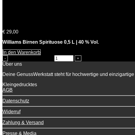
Bernds Birne
€
29,00
Williams Birnen Spirituose 0,5 L | 40 % Vol.
In den Warenkorb
Bernds Birne Menge
Über uns
Deine GenussWerkstatt steht für hochwertige und einzigartige 
Kleingedrucktes
AGB
Datenschutz
Widerruf
Zahlung & Versand
Presse & Media