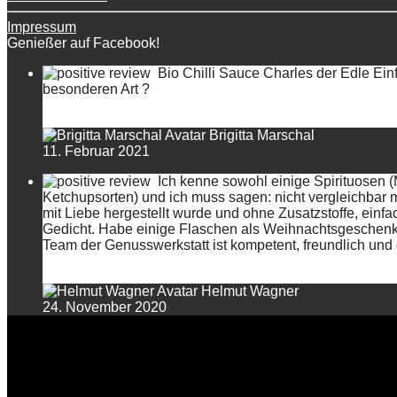
Impressum
Genießer auf Facebook!
Bio Chilli Sauce Charles der Edle Einf
besonderen Art ?
Brigitta Marschal
11. Februar 2021
Ich kenne sowohl einige Spirituosen 
Ketchupsorten) und ich muss sagen: nicht vergleichbar 
mit Liebe hergestellt wurde und ohne Zusatzstoffe, einfa
Gedicht. Habe einige Flaschen als Weihnachtsgeschenk a
Team der Genusswerkstatt ist kompetent, freundlich und d
Helmut Wagner
24. November 2020