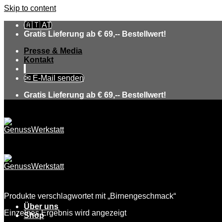
Skip to content
🇦🇹 AT
Gratis Lieferung ab € 69,-- Bestellwert!
Presse & Media
Kontakt
✉ E-Mail senden
Gratis Lieferung ab € 69,-- Bestellwert!
Produkte verschlagwortet mit „Birnengeschmack“
Über uns
Einzelnes Ergebnis wird angezeigt
Shop