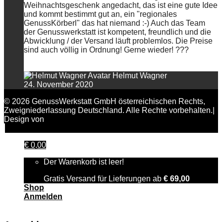
Weihnachtsgeschenk angedacht, das ist eine gute Idee
und kommt bestimmt gut an, ein "regionales
GenussKörberl" das hat niemand :-) Auch das Team
der Genusswerkstatt ist kompetent, freundlich und die
Abwicklung / der Versand läuft problemlos. Die Preise
sind auch völlig in Ordnung! Gerne wieder! ???
Helmut Wagner
24. November 2020
© 2026 GenussWerkstatt GmbH österreichischen Rechts,
Zweigniederlassung Deutschland. Alle Rechte vorbehalten.|
Design von
FAIRPIXELT Medienagentur
€
0,00
Der Warenkorb ist leer!
Gratis Versand für Lieferungen ab
€
69,00
Shop
Anmelden