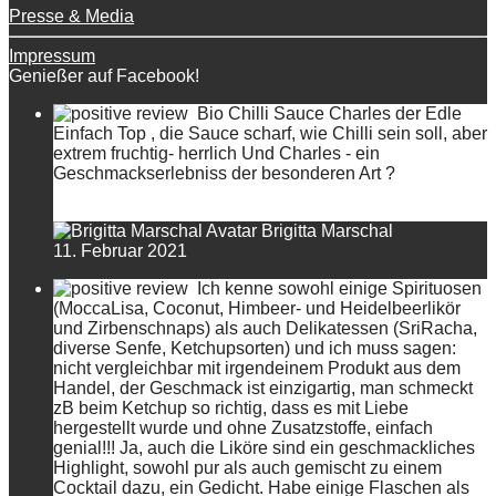
Presse & Media
Impressum
Genießer auf Facebook!
Bio Chilli Sauce Charles der Edle
Einfach Top , die Sauce scharf, wie Chilli sein soll, aber
extrem fruchtig- herrlich Und Charles - ein
Geschmackserlebniss der besonderen Art ?
Brigitta Marschal
11. Februar 2021
Ich kenne sowohl einige Spirituosen
(MoccaLisa, Coconut, Himbeer- und Heidelbeerlikör
und Zirbenschnaps) als auch Delikatessen (SriRacha,
diverse Senfe, Ketchupsorten) und ich muss sagen:
nicht vergleichbar mit irgendeinem Produkt aus dem
Handel, der Geschmack ist einzigartig, man schmeckt
zB beim Ketchup so richtig, dass es mit Liebe
hergestellt wurde und ohne Zusatzstoffe, einfach
genial!!! Ja, auch die Liköre sind ein geschmackliches
Highlight, sowohl pur als auch gemischt zu einem
Cocktail dazu, ein Gedicht. Habe einige Flaschen als