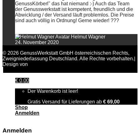
GenussKörberl" das hat niemand :-) Auch das Team
der Genusswerkstatt ist kompetent, freundlich und die
Abwicklung / der Versand läuft problemlos. Die Preise
sind auch völlig in Ordnung! Gerne wieder! ???
Helmut Wagner
24. November 2020
© 2026 GenussWerkstatt GmbH österreichischen Rechts,
Zweigniederlassung Deutschland. Alle Rechte vorbehalten.|
Design von
FAIRPIXELT Medienagentur
€
0,00
Der Warenkorb ist leer!
Gratis Versand für Lieferungen ab
€
69,00
Shop
Anmelden
Anmelden