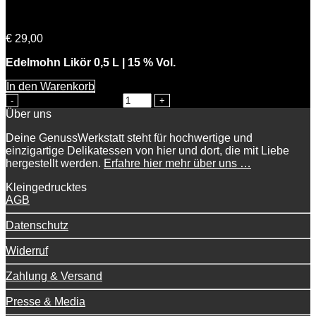
Süße Mohni
€
29,00
Edelmohn Likör 0,5 L | 15 % Vol.
In den Warenkorb
Süße Mohni Menge
Über uns
Deine GenussWerkstatt steht für hochwertige und
einzigartige Delikatessen von hier und dort, die mit Liebe
hergestellt werden.
Erfahre hier mehr über uns …
Kleingedrucktes
AGB
Datenschutz
Widerruf
Zahlung & Versand
Presse & Media