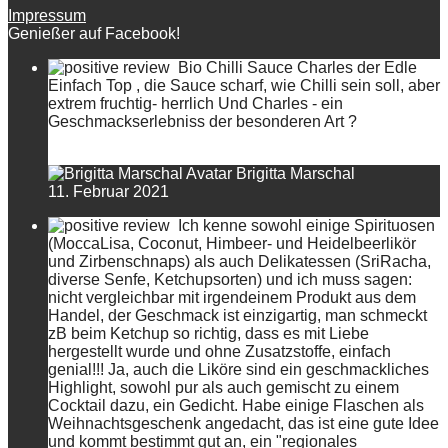
Impressum
Genießer auf Facebook!
Bio Chilli Sauce Charles der Edle
Einfach Top , die Sauce scharf, wie Chilli sein soll, aber
extrem fruchtig- herrlich Und Charles - ein
Geschmackserlebniss der besonderen Art ?
Brigitta Marschal
11. Februar 2021
Ich kenne sowohl einige Spirituosen
(MoccaLisa, Coconut, Himbeer- und Heidelbeerlikör
und Zirbenschnaps) als auch Delikatessen (SriRacha,
diverse Senfe, Ketchupsorten) und ich muss sagen:
nicht vergleichbar mit irgendeinem Produkt aus dem
Handel, der Geschmack ist einzigartig, man schmeckt
zB beim Ketchup so richtig, dass es mit Liebe
hergestellt wurde und ohne Zusatzstoffe, einfach
genial!!! Ja, auch die Liköre sind ein geschmackliches
Highlight, sowohl pur als auch gemischt zu einem
Cocktail dazu, ein Gedicht. Habe einige Flaschen als
Weihnachtsgeschenk angedacht, das ist eine gute Idee
und kommt bestimmt gut an, ein "regionales