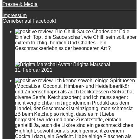
Presse & Media
Impressum
Genießer auf Facebook!
Bio Chilli Sauce Charles der Edle
Einfach Top , die Sauce scharf, wie Chilli sein soll, aber
extrem fruchtig- herrlich Und Charles - ein
Geschmackserlebniss der besonderen Art ?
Brigitta Marschal
11. Februar 2021
Ich kenne sowohl einige Spirituosen
(MoccaLisa, Coconut, Himbeer- und Heidelbeerlikör
und Zirbenschnaps) als auch Delikatessen (SriRacha,
diverse Senfe, Ketchupsorten) und ich muss sagen:
nicht vergleichbar mit irgendeinem Produkt aus dem
Handel, der Geschmack ist einzigartig, man schmeckt
zB beim Ketchup so richtig, dass es mit Liebe
hergestellt wurde und ohne Zusatzstoffe, einfach
genial!!! Ja, auch die Liköre sind ein geschmackliches
Highlight, sowohl pur als auch gemischt zu einem
Cocktail dazu, ein Gedicht. Habe einige Flaschen als