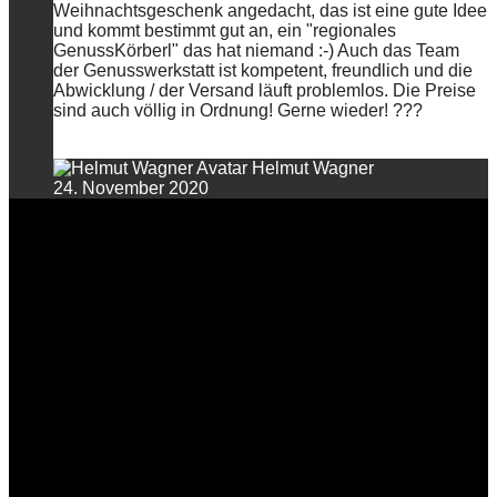
Weihnachtsgeschenk angedacht, das ist eine gute Idee
und kommt bestimmt gut an, ein "regionales
GenussKörberl" das hat niemand :-) Auch das Team
der Genusswerkstatt ist kompetent, freundlich und die
Abwicklung / der Versand läuft problemlos. Die Preise
sind auch völlig in Ordnung! Gerne wieder! ???
Helmut Wagner
24. November 2020