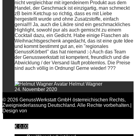
nicht vergleichbar mit irgendeinem Produkt aus dem
Handel, der Geschmack ist einzigartig, man schmeckt
zB beim Ketchup so richtig, dass es mit Liebe
hergestellt wurde und ohne Zusatzstoffe, einfach
genial!!! Ja, auch die Liköre sind ein geschmackliches
Highlight, sowohl pur als auch gemischt zu einem
Cocktail dazu, ein Gedicht. Habe einige Flaschen als
Weihnachtsgeschenk angedacht, das ist eine gute Idee
und kommt bestimmt gut an, ein "regionales
GenussKörberl" das hat niemand :-) Auch das Team
der Genusswerkstatt ist kompetent, freundlich und die
Abwicklung / der Versand läuft problemlos. Die Preise
sind auch völlig in Ordnung! Gerne wieder! ???
Helmut Wagner
24. November 2020
© 2026 GenussWerkstatt GmbH österreichischen Rechts,
Zweigniederlassung Deutschland. Alle Rechte vorbehalten.|
Design von
FAIRPIXELT Medienagentur
€
0,00