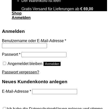
Der Warenkorb ist leer!
Gratis Versand für Lieferungen ab
€
69,00
Shop
Anmelden
Anmelden
Benutzername oder E-Mail-Adresse
*
Passwort
*
Angemeldet bleiben
Anmelden
Passwort vergessen?
Neues Kundenkonto anlegen
E-Mail-Adresse
*
A password will be sent to your email address.
Ich habe die
Datenschutzerklärung
gelesen und stimme