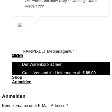
Die Preise sind auch völlig in Ordnung! Gerne
wieder! ???
HELMUT WAGNER
24. NOVEMBER 2020
© 2026 GenussWerkstatt GmbH österreichischen Rechts,
Zweigniederlassung Deutschland. Alle Rechte vorbehalten.|
Design von
FAIRPIXELT Medienagentur
€
0,00
Der Warenkorb ist leer!
Gratis Versand für Lieferungen ab
€
69,00
Shop
Anmelden
Anmelden
Benutzername oder E-Mail-Adresse
*