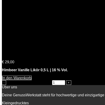
Himmlische Beerta
€
29,00
Himbeer Vanille Likör 0,5 L | 16 % Vol.
In den Warenkorb
Himmlische Beerta Menge
Über uns
Deine GenussWerkstatt steht für hochwertige und einzigartige 
Kleingedrucktes