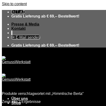
Skip to content
🇦🇹 AT
Gratis Lieferung ab € 69,-- Bestellwert!
Presse & Media
Kontakt
✉ E-Mail senden
Gratis Lieferung ab € 69,-- Bestellwert!
Produkte verschlagwortet mit „Himmlische Berta“
Über uns
Zeigt alle 2 Ergebnisse
Shop