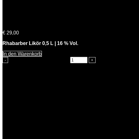
Freche Rhabarbara
€
29,00
Rhabarber Likör 0,5 L | 16 % Vol.
In den Warenkorb
Freche Rhabarbara Menge