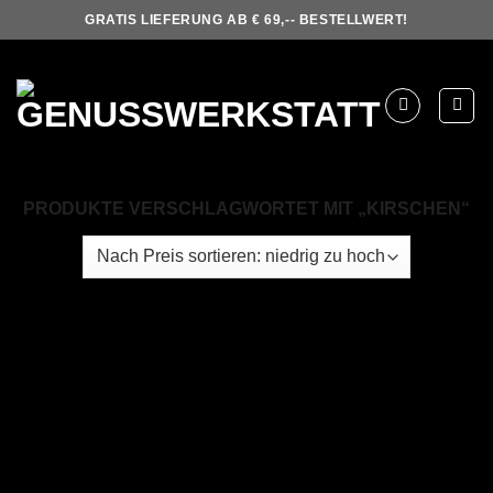
Skip
GRATIS LIEFERUNG AB € 69,-- BESTELLWERT!
to
content
PRODUKTE VERSCHLAGWORTET MIT „KIRSCHEN“