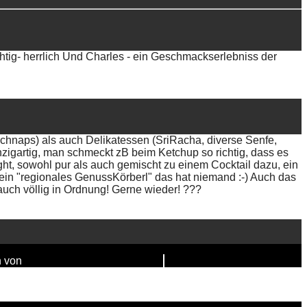
uchtig- herrlich Und Charles - ein Geschmackserlebniss der
schnaps) als auch Delikatessen (SriRacha, diverse Senfe,
zigartig, man schmeckt zB beim Ketchup so richtig, dass es
ight, sowohl pur als auch gemischt zu einem Cocktail dazu, ein
in "regionales GenussKörberl" das hat niemand :-) Auch das
auch völlig in Ordnung! Gerne wieder! ???
n von
FAIRPIXELT Medienagentur