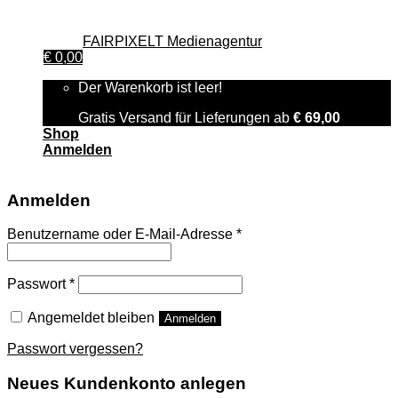
© 2026 GenussWerkstatt GmbH österreichischen Rechts,
Zweigniederlassung Deutschland. Alle Rechte vorbehalten.|
Design von
FAIRPIXELT Medienagentur
€
0,00
Der Warenkorb ist leer!
Gratis Versand für Lieferungen ab
€
69,00
Shop
Anmelden
Anmelden
Benutzername oder E-Mail-Adresse
*
Passwort
*
Angemeldet bleiben
Anmelden
Passwort vergessen?
Neues Kundenkonto anlegen