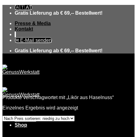
Skip
🇦🇹 AT
to
Gratis Lieferung ab € 69,-- Bestellwert!
content
Presse & Media
Kontakt
✉ E-Mail senden
Gratis Lieferung ab € 69,-- Bestellwert!
Produkte verschlagwortet mit „Likör aus Haselnuss“
Einzelnes Ergebnis wird angezeigt
Über uns
Shop