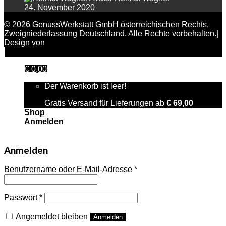
24. November 2020
© 2026 GenussWerkstatt GmbH österreichischen Rechts,
Zweigniederlassung Deutschland. Alle Rechte vorbehalten.|
Design von
FAIRPIXELT Medienagentur
€
0,00
Der Warenkorb ist leer!
Gratis Versand für Lieferungen ab
€
69,00
Shop
Anmelden
Anmelden
Benutzername oder E-Mail-Adresse
*
Passwort
*
Angemeldet bleiben
Anmelden