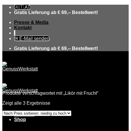
Skip
🇦🇹 AT
to
Gratis Lieferung ab € 69,-- Bestellwert!
content
Presse & Media
Kontakt
✉ E-Mail senden
Gratis Lieferung ab € 69,-- Bestellwert!
Produkte verschlagwortet mit „Likör mit Frucht“
Zeigt alle 3 Ergebnisse
Über uns
Shop