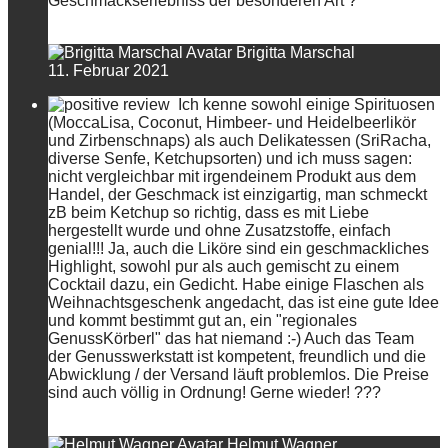
Geschmackserlebniss der besonderen Art ?
Brigitta Marschal
11. Februar 2021
Ich kenne sowohl einige Spirituosen
(MoccaLisa, Coconut, Himbeer- und Heidelbeerlikör
und Zirbenschnaps) als auch Delikatessen (SriRacha,
diverse Senfe, Ketchupsorten) und ich muss sagen:
nicht vergleichbar mit irgendeinem Produkt aus dem
Handel, der Geschmack ist einzigartig, man schmeckt
zB beim Ketchup so richtig, dass es mit Liebe
hergestellt wurde und ohne Zusatzstoffe, einfach
genial!!! Ja, auch die Liköre sind ein geschmackliches
Highlight, sowohl pur als auch gemischt zu einem
Cocktail dazu, ein Gedicht. Habe einige Flaschen als
Weihnachtsgeschenk angedacht, das ist eine gute Idee
und kommt bestimmt gut an, ein "regionales
GenussKörberl" das hat niemand :-) Auch das Team
der Genusswerkstatt ist kompetent, freundlich und die
Abwicklung / der Versand läuft problemlos. Die Preise
sind auch völlig in Ordnung! Gerne wieder! ???
Helmut Wagner