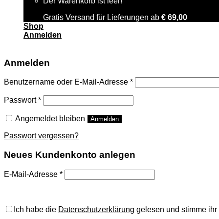
Der Warenkorb ist leer!
Gratis Versand für Lieferungen ab
€
69,00
Shop
Anmelden
Anmelden
Benutzername oder E-Mail-Adresse
*
Passwort
*
Angemeldet bleiben
Anmelden
Passwort vergessen?
Neues Kundenkonto anlegen
E-Mail-Adresse
*
A password will be sent to your email address.
Ich habe die
Datenschutzerklärung
gelesen und stimme ihr 