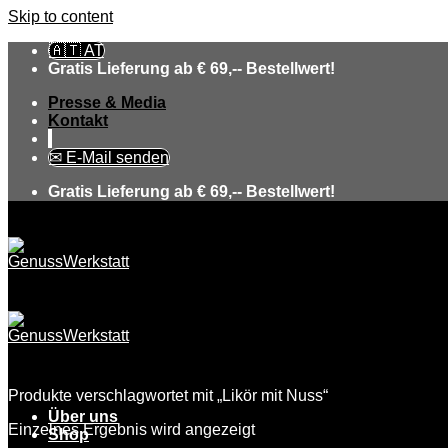
Skip to content
🇦🇹 AT
Gratis Lieferung ab € 69,-- Bestellwert!
Presse & Media
Kontakt
✉ E-Mail senden
Gratis Lieferung ab € 69,-- Bestellwert!
Produkte verschlagwortet mit „Likör mit Nuss“
Über uns
Einzelnes Ergebnis wird angezeigt
Shop