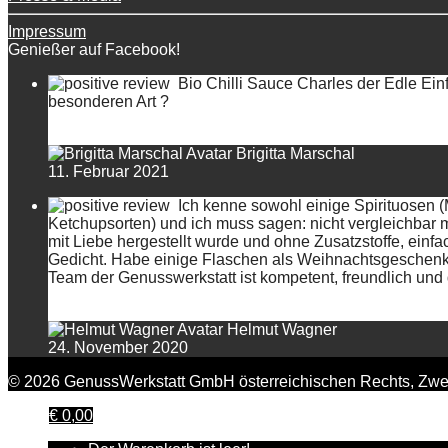
Impressum
Genießer auf Facebook!
Bio Chilli Sauce Charles der Edle Einf
besonderen Art ?
Brigitta Marschal
11. Februar 2021
Ich kenne sowohl einige Spirituosen 
Ketchupsorten) und ich muss sagen: nicht vergleichbar 
mit Liebe hergestellt wurde und ohne Zusatzstoffe, einfa
Gedicht. Habe einige Flaschen als Weihnachtsgeschenk a
Team der Genusswerkstatt ist kompetent, freundlich und d
Helmut Wagner
24. November 2020
© 2026 GenussWerkstatt GmbH österreichischen Rechts, Zwei
€
0,00