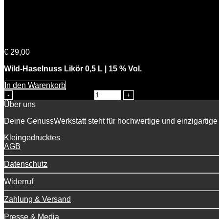
Knackiger Karl
€
29,00
Wild-Haselnuss Likör 0,5 L | 15 % Vol.
In den Warenkorb
Knackiger Karl Menge
Über uns
Deine GenussWerkstatt steht für hochwertige und einzigartige 
Kleingedrucktes
AGB
Datenschutz
Widerruf
Zahlung & Versand
Presse & Media