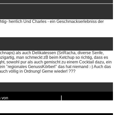
uchtig- herrlich Und Charles - ein Geschmackserlebniss der
schnaps) als auch Delikatessen (SriRacha, diverse Senfe,
zigartig, man schmeckt zB beim Ketchup so richtig, dass es
ight, sowohl pur als auch gemischt zu einem Cocktail dazu, ein
in "regionales GenussKörberl" das hat niemand :-) Auch das
auch völlig in Ordnung! Gerne wieder! ???
n von
FAIRPIXELT Medienagentur