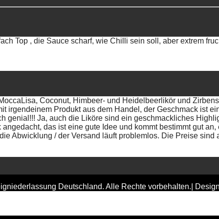
ach Top , die Sauce scharf, wie Chilli sein soll, aber extrem fr
(MoccaLisa, Coconut, Himbeer- und Heidelbeerlikör und Zirben
mit irgendeinem Produkt aus dem Handel, der Geschmack ist ein
ch genial!!! Ja, auch die Liköre sind ein geschmackliches Highl
ngedacht, das ist eine gute Idee und kommt bestimmt gut an, e
ie Abwicklung / der Versand läuft problemlos. Die Preise sind 
gniederlassung Deutschland. Alle Rechte vorbehalten.| Desig