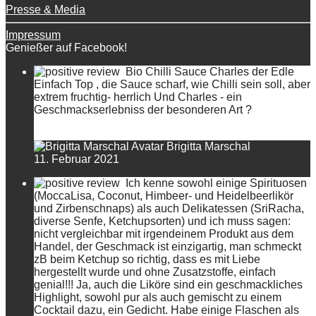
Presse & Media
Impressum
Genießer auf Facebook!
Bio Chilli Sauce Charles der Edle
Einfach Top , die Sauce scharf, wie Chilli sein soll, aber
extrem fruchtig- herrlich Und Charles - ein
Geschmackserlebniss der besonderen Art ?
Brigitta Marschal
11. Februar 2021
Ich kenne sowohl einige Spirituosen
(MoccaLisa, Coconut, Himbeer- und Heidelbeerlikör
und Zirbenschnaps) als auch Delikatessen (SriRacha,
diverse Senfe, Ketchupsorten) und ich muss sagen:
nicht vergleichbar mit irgendeinem Produkt aus dem
Handel, der Geschmack ist einzigartig, man schmeckt
zB beim Ketchup so richtig, dass es mit Liebe
hergestellt wurde und ohne Zusatzstoffe, einfach
genial!!! Ja, auch die Liköre sind ein geschmackliches
Highlight, sowohl pur als auch gemischt zu einem
Cocktail dazu, ein Gedicht. Habe einige Flaschen als