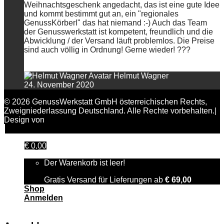
Weihnachtsgeschenk angedacht, das ist eine gute Idee
und kommt bestimmt gut an, ein "regionales
GenussKörberl" das hat niemand :-) Auch das Team
der Genusswerkstatt ist kompetent, freundlich und die
Abwicklung / der Versand läuft problemlos. Die Preise
sind auch völlig in Ordnung! Gerne wieder! ???
Helmut Wagner
24. November 2020
© 2026 GenussWerkstatt GmbH österreichischen Rechts,
Zweigniederlassung Deutschland. Alle Rechte vorbehalten.|
Design von
FAIRPIXELT Medienagentur
€
0,00
Der Warenkorb ist leer!
Gratis Versand für Lieferungen ab
€
69,00
Shop
Anmelden