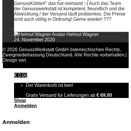
GenussKörberl" das hat niemand :-) Auch das Team
der Genusswerkstatt ist kompetent, freundlich und die
Abwicklung / der Versand läuft problemlos. Die Preise
sind auch völlig in Ordnung! Gerne wieder! ???
Helmut Wagner
24. November 2020
© 2026 GenussWerkstatt GmbH österreichischen Rechts,
Zweigniederlassung Deutschland. Alle Rechte vorbehalten.|
Design von
FAIRPIXELT Medienagentur
€
0,00
Der Warenkorb ist leer!
Gratis Versand für Lieferungen ab
€
69,00
Shop
Anmelden
Anmelden