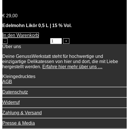
Süße Mohni
€
29,00
Edelmohn Likör 0,5 L | 15 % Vol.
In den Warenkorb
Süße Mohni Menge
Über uns
Deine GenussWerkstatt steht für hochwertige und
einzigartige Delikatessen von hier und dort, die mit Liebe
hergestellt werden.
Erfahre hier mehr über uns …
Kleingedrucktes
AGB
Datenschutz
Widerruf
Zahlung & Versand
Presse & Media