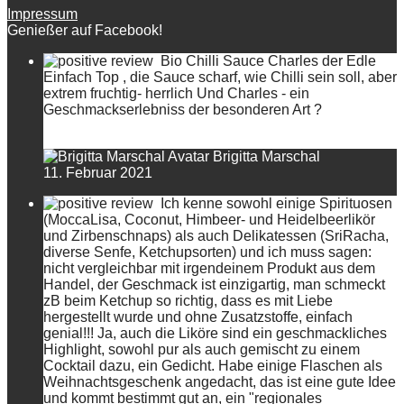
Impressum
Genießer auf Facebook!
Bio Chilli Sauce Charles der Edle
Einfach Top , die Sauce scharf, wie Chilli sein soll, aber
extrem fruchtig- herrlich Und Charles - ein
Geschmackserlebniss der besonderen Art ?
Brigitta Marschal
11. Februar 2021
Ich kenne sowohl einige Spirituosen
(MoccaLisa, Coconut, Himbeer- und Heidelbeerlikör
und Zirbenschnaps) als auch Delikatessen (SriRacha,
diverse Senfe, Ketchupsorten) und ich muss sagen:
nicht vergleichbar mit irgendeinem Produkt aus dem
Handel, der Geschmack ist einzigartig, man schmeckt
zB beim Ketchup so richtig, dass es mit Liebe
hergestellt wurde und ohne Zusatzstoffe, einfach
genial!!! Ja, auch die Liköre sind ein geschmackliches
Highlight, sowohl pur als auch gemischt zu einem
Cocktail dazu, ein Gedicht. Habe einige Flaschen als
Weihnachtsgeschenk angedacht, das ist eine gute Idee
und kommt bestimmt gut an, ein "regionales