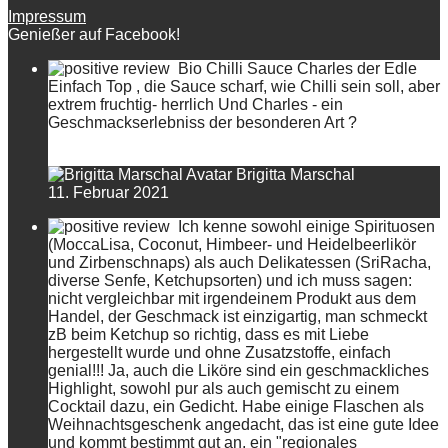
Impressum
Genießer auf Facebook!
Bio Chilli Sauce Charles der Edle
Einfach Top , die Sauce scharf, wie Chilli sein soll, aber
extrem fruchtig- herrlich Und Charles - ein
Geschmackserlebniss der besonderen Art ?
Brigitta Marschal
11. Februar 2021
Ich kenne sowohl einige Spirituosen
(MoccaLisa, Coconut, Himbeer- und Heidelbeerlikör
und Zirbenschnaps) als auch Delikatessen (SriRacha,
diverse Senfe, Ketchupsorten) und ich muss sagen:
nicht vergleichbar mit irgendeinem Produkt aus dem
Handel, der Geschmack ist einzigartig, man schmeckt
zB beim Ketchup so richtig, dass es mit Liebe
hergestellt wurde und ohne Zusatzstoffe, einfach
genial!!! Ja, auch die Liköre sind ein geschmackliches
Highlight, sowohl pur als auch gemischt zu einem
Cocktail dazu, ein Gedicht. Habe einige Flaschen als
Weihnachtsgeschenk angedacht, das ist eine gute Idee
und kommt bestimmt gut an, ein "regionales