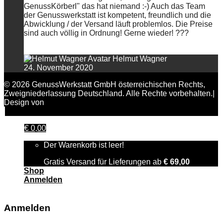
GenussKörberl" das hat niemand :-) Auch das Team
der Genusswerkstatt ist kompetent, freundlich und die
Abwicklung / der Versand läuft problemlos. Die Preise
sind auch völlig in Ordnung! Gerne wieder! ???
Helmut Wagner
24. November 2020
© 2026 GenussWerkstatt GmbH österreichischen Rechts,
Zweigniederlassung Deutschland. Alle Rechte vorbehalten.|
Design von
FAIRPIXELT Medienagentur
€
0,00
Der Warenkorb ist leer!
Gratis Versand für Lieferungen ab
€
69,00
Shop
Anmelden
Anmelden