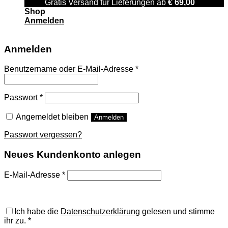
Gratis Versand für Lieferungen ab
€
69,00
Shop
Anmelden
Anmelden
Benutzername oder E-Mail-Adresse
*
Passwort
*
Angemeldet bleiben
Anmelden
Passwort vergessen?
Neues Kundenkonto anlegen
E-Mail-Adresse
*
A password will be sent to your email address.
Ich habe die
Datenschutzerklärung
gelesen und stimme
ihr zu.
*