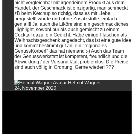
nicht vergleichbar mit irgendeinem Produkt aus dem
Handel, der Geschmack ist einzigartig, man schmeckt
zB beim Ketchup so richtig, dass es mit Liebe
hergestellt wurde und ohne Zusatzstoffe, einfach
genial!!! Ja, auch die Liköre sind ein geschmackliches
Highlight, sowohl pur als auch gemischt zu einem
Cocktail dazu, ein Gedicht. Habe einige Flaschen als
Weihnachtsgeschenk angedacht, das ist eine gute Idee
und kommt bestimmt gut an, ein "regionales
GenussKörberl" das hat niemand :-) Auch das Team
der Genusswerkstatt ist kompetent, freundlich und die
Abwicklung / der Versand läuft problemlos. Die Preise
sind auch völlig in Ordnung! Gerne wieder! ???
Helmut Wagner
24. November 2020