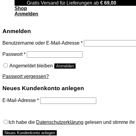
Gratis Versand für Lieferungen ab
€
69,00
Shop
Anmelden
Anmelden
Benutzername oder E-Mail-Adresse
*
Passwort
*
Angemeldet bleiben
Anmelden
Passwort vergessen?
Neues Kundenkonto anlegen
E-Mail-Adresse
*
A password will be sent to your email address.
Ich habe die
Datenschutzerklärung
gelesen und stimme ihr 
Neues Kundenkonto anlegen