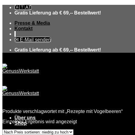
Skip
🇦🇹 AT
to
Gratis Lieferung ab € 69,-- Bestellwert!
content
Presse & Media
Kontakt
✉ E-Mail senden
Gratis Lieferung ab € 69,-- Bestellwert!
Produkte verschlagwortet mit „Rezepte mit Vogelbeeren“
Über uns
Einzelnes Ergebnis wird angezeigt
Shop