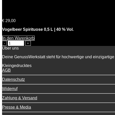
Volkers Vogelbeer
€
29,00
Vogelbeer Spirituose 0,5 L | 40 % Vol.
In den Warenkorb
Volkers
Vogelbeer
Über uns
Menge
Deine GenussWerkstatt steht für hochwertige und einzigartige 
Kleingedrucktes
AGB
Datenschutz
Widerruf
Zahlung & Versand
Presse & Media