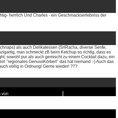
uchtig- herrlich Und Charles - ein Geschmackserlebniss der
schnaps) als auch Delikatessen (SriRacha, diverse Senfe,
zigartig, man schmeckt zB beim Ketchup so richtig, dass es
ight, sowohl pur als auch gemischt zu einem Cocktail dazu, ein
in "regionales GenussKörberl" das hat niemand :-) Auch das
auch völlig in Ordnung! Gerne wieder! ???
n von
FAIRPIXELT Medienagentur