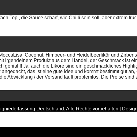
ach Top , die Sauce scharf, wie Chilli sein soll, aber extrem fr
(MoccaLisa, Coconut, Himbeer- und Heidelbeerlikör und Zirben
mit irgendeinem Produkt aus dem Handel, der Geschmack ist ein
ch genial!!! Ja, auch die Liköre sind ein geschmackliches Highl
ngedacht, das ist eine gute Idee und kommt bestimmt gut an, e
ie Abwicklung / der Versand läuft problemlos. Die Preise sind 
gniederlassung Deutschland. Alle Rechte vorbehalten.| Desig