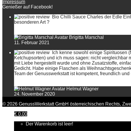
Impressum
Genießer auf Facebook!
Bio Chilli Sauce Charles der Edle Einf
besonderen Art ?
Brigitta Marschal
11. Februar 2021
Ich kenne sowohl einige Spirituosen 
Ketchupsorten) und ich muss sagen: nicht vergleichbar 
mit Liebe hergestellt wurde und ohne Zusatzstoffe, einfa
Gedicht. Habe einige Flaschen als Weihnachtsgeschenk a
Team der Genusswerkstatt ist kompetent, freundlich und d
Helmut Wagner
24. November 2020
© 2026 GenussWerkstatt GmbH österreichischen Rechts, Zwei
€
0,00
Der Warenkorb ist leer!