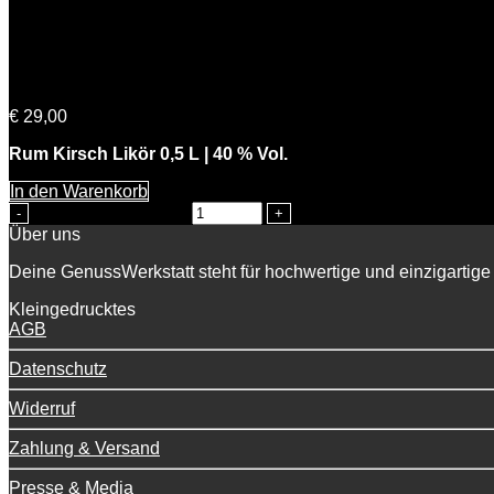
Cherry Lady
€
29,00
Rum Kirsch Likör 0,5 L | 40 % Vol.
In den Warenkorb
Cherry Lady Menge
Über uns
Deine GenussWerkstatt steht für hochwertige und einzigartige 
Kleingedrucktes
AGB
Datenschutz
Widerruf
Zahlung & Versand
Presse & Media