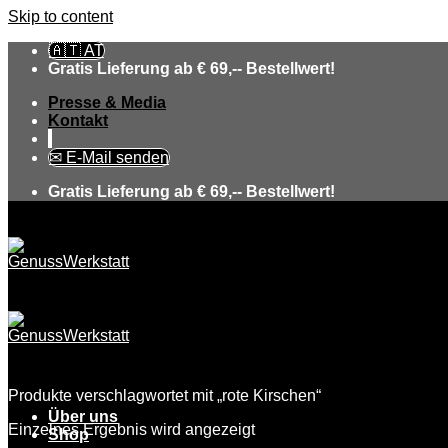
Skip to content
🇦🇹 AT
Gratis Lieferung ab € 69,-- Bestellwert!
Presse & Media
Kontakt
✉ E-Mail senden
Gratis Lieferung ab € 69,-- Bestellwert!
Produkte verschlagwortet mit „rote Kirschen“
Über uns
Einzelnes Ergebnis wird angezeigt
Shop