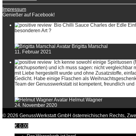
Impressum
Genießer auf Facebook!
Bio Chilli Sauce Charles der Edle Einf
besonderen Art ?
Brigitta Marschal
11. Februar 2021
Ich kenne sowohl einige Spirituosen 
Ketchupsorten) und ich muss sagen: nicht vergleichbar 
mit Liebe hergestellt wurde und ohne Zusatzstoffe, einfa
Gedicht. Habe einige Flaschen als Weihnachtsgeschenk a
Team der Genusswerkstatt ist kompetent, freundlich und d
Helmut Wagner
24. November 2020
© 2026 GenussWerkstatt GmbH österreichischen Rechts, Zwei
€
0,00