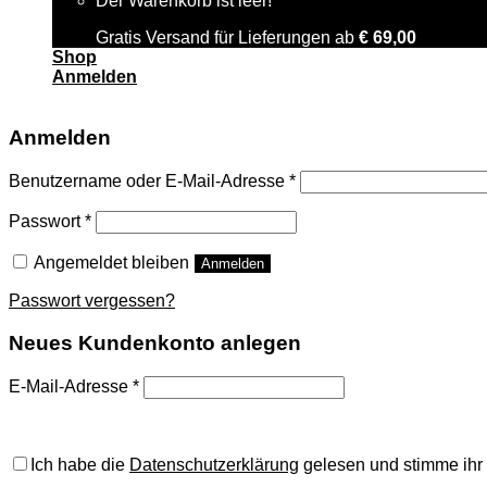
Der Warenkorb ist leer!
Gratis Versand für Lieferungen ab
€
69,00
Shop
Anmelden
Anmelden
Benutzername oder E-Mail-Adresse
*
Passwort
*
Angemeldet bleiben
Anmelden
Passwort vergessen?
Neues Kundenkonto anlegen
E-Mail-Adresse
*
A password will be sent to your email address.
Ich habe die
Datenschutzerklärung
gelesen und stimme ihr 