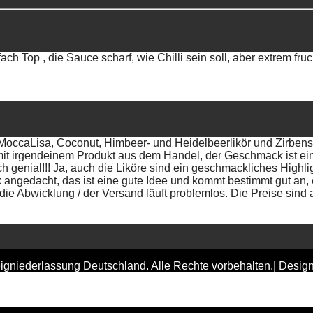
ach Top , die Sauce scharf, wie Chilli sein soll, aber extrem fr
(MoccaLisa, Coconut, Himbeer- und Heidelbeerlikör und Zirben
mit irgendeinem Produkt aus dem Handel, der Geschmack ist ein
ch genial!!! Ja, auch die Liköre sind ein geschmackliches Highl
ngedacht, das ist eine gute Idee und kommt bestimmt gut an, e
ie Abwicklung / der Versand läuft problemlos. Die Preise sind 
gniederlassung Deutschland. Alle Rechte vorbehalten.| Desig