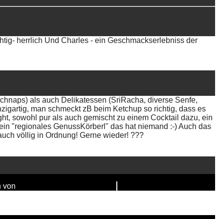
uchtig- herrlich Und Charles - ein Geschmackserlebniss der
schnaps) als auch Delikatessen (SriRacha, diverse Senfe,
zigartig, man schmeckt zB beim Ketchup so richtig, dass es
ight, sowohl pur als auch gemischt zu einem Cocktail dazu, ein
in "regionales GenussKörberl" das hat niemand :-) Auch das
auch völlig in Ordnung! Gerne wieder! ???
n von
FAIRPIXELT Medienagentur