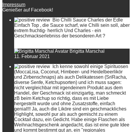
Impressum
Genießer auf Facebook!
Bio Chilli Sauce Charles der Edle
Einfach Top , die Sauce scharf, wie Chilli sein soll, aber
extrem fruchtig- herrlich Und Charles - ein
Geschmackserlebniss der besonderen Art ?
Brigitta Marschal
11. Februar 2021
Ich kenne sowohl einige Spirituosen
(MoccaLisa, Coconut, Himbeer- und Heidelbeerlikör
und Zirbenschnaps) als auch Delikatessen (SriRacha,
diverse Senfe, Ketchupsorten) und ich muss sagen:
nicht vergleichbar mit irgendeinem Produkt aus dem
Handel, der Geschmack ist einzigartig, man schmeckt
zB beim Ketchup so richtig, dass es mit Liebe
hergestellt wurde und ohne Zusatzstoffe, einfach
genial!!! Ja, auch die Liköre sind ein geschmackliches
Highlight, sowohl pur als auch gemischt zu einem
Cocktail dazu, ein Gedicht. Habe einige Flaschen als
Weihnachtsgeschenk angedacht, das ist eine gute Idee
und kommt bestimmt gut an, ein "regionales