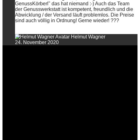
GenussKörberl" das hat niemand :-) Auch das Team
der Genusswerkstatt ist kompetent, freundlich und die
Abwicklung / der Versand läuft problemlos. Die Preise
sind auch völlig in Ordnung! Gerne wieder! ???
Helmut Wagner
24. November 2020