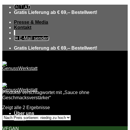
Skip
🇦🇹 AT
to
Gratis Lieferung ab € 69,-- Bestellwert!
content
Presse & Media
Kontakt
✉ E-Mail senden
Gratis Lieferung ab € 69,-- Bestellwert!
Produkte verschlagwortet mit „Sauce ohne
Geschmacksverstärker“
Zeigt alle 2 Ergebnisse
Über uns
Shop
VEGAN