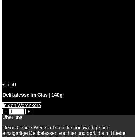
BIO Marillen Senfsauce
€
5,50
Delikatesse im Glas | 140g
In den Warenkorb
BIO
Marillen
Über uns
Senfsauce
Menge
Deine GenussWerkstatt steht für hochwertige und
einzigartige Delikatessen von hier und dort, die mit Liebe