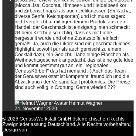
(MoccaLisa, Coconut, Himbeer- und Heidelbeerlikör
und Zirbenschnaps) als auch Delikatessen (SriRacha,
diverse Senfe, Ketchupsorten) und ich muss sagen:
nicht vergleichbar mit irgendeinem Produkt aus dem
Handel, der Geschmack ist einzigartig, man schmeckt
zB beim Ketchup so richtig, dass es mit Liebe
hergestellt wurde und ohne Zusatzstoffe, einfach
genial!!! Ja, auch die Liköre sind ein geschmackliches
Highlight, sowohl pur als auch gemischt zu einem
Cocktail dazu, ein Gedicht. Habe einige Flaschen als
Weihnachtsgeschenk angedacht, das ist eine gute Idee
und kommt bestimmt gut an, ein "regionales
GenussKörberl" das hat niemand :-) Auch das Team
der Genusswerkstatt ist kompetent, freundlich und die
Abwicklung / der Versand läuft problemlos. Die Preise
sind auch völlig in Ordnung! Gerne wieder! ???
Helmut Wagner
24. November 2020
© 2026 GenussWerkstatt GmbH österreichischen Rechts,
Zweigniederlassung Deutschland. Alle Rechte vorbehalten.|
Design von
FAIRPIXELT Medienagentur