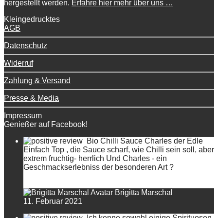
hergestellt werden.
Erfahre hier mehr über uns …
Kleingedrucktes
AGB
Datenschutz
Widerruf
Zahlung & Versand
Presse & Media
Impressum
Genießer auf Facebook!
Bio Chilli Sauce Charles der Edle
Einfach Top , die Sauce scharf, wie Chilli sein soll, aber
extrem fruchtig- herrlich Und Charles - ein
Geschmackserlebniss der besonderen Art ?
Brigitta Marschal
11. Februar 2021
Ich kenne sowohl einige Spirituosen