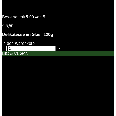
Zitronen Dill Senfsauce
Bewertet mit
5.00
von 5
€
5,50
Delikatesse im Glas | 120g
In den Warenkorb
Zitronen
Dill
BIO & VEGAN
Senfsauce
Menge