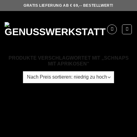
Skip
GRATIS LIEFERUNG AB € 69,-- BESTELLWERT!
to
content
PRODUKTE VERSCHLAGWORTET MIT „SCHNAPS
MIT APRIKOSEN“