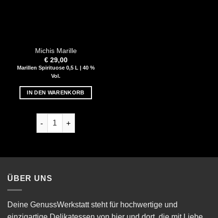
Michis Marille
€
29,00
Marillen Spirituose 0,5 L | 40 %
Vol.
IN DEN WARENKORB
Michis Marille Menge
ÜBER UNS
Deine GenussWerkstatt steht für hochwertige und
einzigartige Delikatessen von hier und dort, die mit Liebe