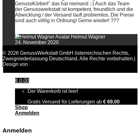
GenussKörberl" das hat niemand :-) Auch das Team
der Genusswerkstatt ist kompetent, freundlich und die
Abwicklung / der Versand läuft problemlos. Die Preise
sind auch völlig in Ordnung! Gerne wieder! ???
Helmut Wagner
24. November 2020
© 2026 GenussWerkstatt GmbH österreichischen Rechts,
Zweigniederlassung Deutschland. Alle Rechte vorbehalten.|
Design von
FAIRPIXELT Medienagentur
€
0,00
Der Warenkorb ist leer!
Gratis Versand für Lieferungen ab
€
69,00
Shop
Anmelden
Anmelden