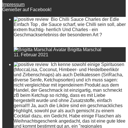
Impressum
Genießer auf Facebook!
Bio Chilli Sauce Charles der Edle
Einfach Top , die Sauce scharf, wie Chilli sein soll, aber
extrem fruchtig- herrlich Und Charles - ein
Geschmackserlebniss der besonderen Art ?
Brigitta Marschal
11. Februar 2021
Ich kenne sowohl einige Spirituosen
(MoccaLisa, Coconut, Himbeer- und Heidelbeerlikör
und Zirbenschnaps) als auch Delikatessen (SriRacha,
diverse Senfe, Ketchupsorten) und ich muss sagen:
nicht vergleichbar mit irgendeinem Produkt aus dem
Handel, der Geschmack ist einzigartig, man schmeckt
zB beim Ketchup so richtig, dass es mit Liebe
hergestellt wurde und ohne Zusatzstoffe, einfach
genial!!! Ja, auch die Liköre sind ein geschmackliches
Highlight, sowohl pur als auch gemischt zu einem
Cocktail dazu, ein Gedicht. Habe einige Flaschen als
Weihnachtsgeschenk angedacht, das ist eine gute Idee
und kommt bestimmt gut an, ein "regionales