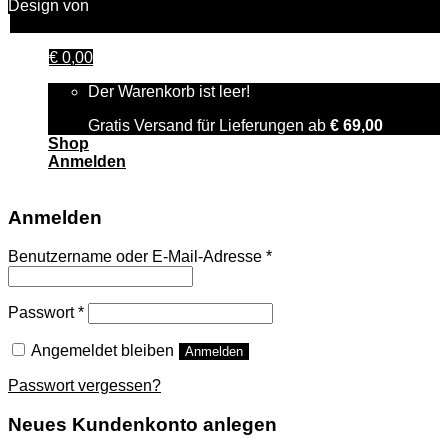
Design von
FAIRPIXELT Medienagentur
€
0,00
Der Warenkorb ist leer!
Gratis Versand für Lieferungen ab
€
69,00
Shop
Anmelden
Anmelden
Benutzername oder E-Mail-Adresse
*
Passwort
*
Angemeldet bleiben
Anmelden
Passwort vergessen?
Neues Kundenkonto anlegen