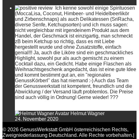
Ich kenne sowohl einige Spirituosen
(MoccaLisa, Coconut, Himbeer- und Heidelbeerlikör
und Zirbenschnaps) als auch Delikatessen (SriRacha,
diverse Senfe, Ketchupsorten) und ich muss sagen:
nicht vergleichbar mit irgendeinem Produkt aus dem
Handel, der Geschmack ist einzigartig, man schmeckt
zB beim Ketchup so richtig, dass es mit Liebe
hergestellt wurde und ohne Zusatzstoffe, einfach
genial!!! Ja, auch die Liköre sind ein geschmackliches
Highlight, sowohl pur als auch gemischt zu einem
Cocktail dazu, ein Gedicht. Habe einige Flaschen als
Weihnachtsgeschenk angedacht, das ist eine gute Idee
und kommt bestimmt gut an, ein "regionales
GenussKörberl" das hat niemand :-) Auch das Team
der Genusswerkstatt ist kompetent, freundlich und die
Abwicklung / der Versand läuft problemlos. Die Preise
sind auch völlig in Ordnung! Gerne wieder! ???
Helmut Wagner
24. November 2020
© 2026 GenussWerkstatt GmbH österreichischen Rechts,
Zweigniederlassung Deutschland. Alle Rechte vorbehalten.|