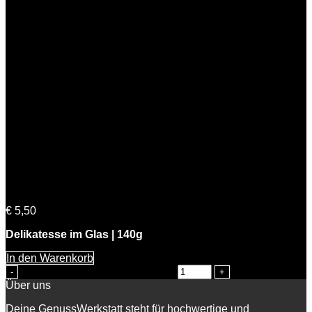
BIO Marillen Senfsauce
€
5,50
Delikatesse im Glas | 140g
In den Warenkorb
BIO Marillen Senfsauce Menge
Über uns
Deine GenussWerkstatt steht für hochwertige und