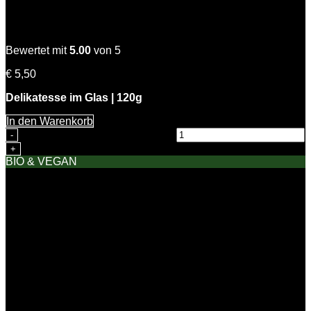
Zitronen Dill Senfsauce
Bewertet mit
5.00
von 5
€
5,50
Delikatesse im Glas | 120g
In den Warenkorb
Zitronen Dill Senfsauce Menge
BIO & VEGAN