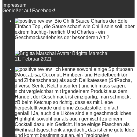
Impressum
Genießer auf Facebook!
Bio Chilli Sauce Charles der Edle
Einfach Top , die Sauce scharf, wie Chilli sein soll, aber
extrem fruchtig- herrlich Und Charles - ein
Geschmackserlebniss der besonderen Art ?
Brigitta Marschal
11. Februar 2021
Ich kenne sowohl einige Spirituosen
(MoccaLisa, Coconut, Himbeer- und Heidelbeerlikör
und Zirbenschnaps) als auch Delikatessen (SriRacha,
diverse Senfe, Ketchupsorten) und ich muss sagen:
nicht vergleichbar mit irgendeinem Produkt aus dem
Handel, der Geschmack ist einzigartig, man schmeckt
zB beim Ketchup so richtig, dass es mit Liebe
hergestellt wurde und ohne Zusatzstoffe, einfach
genial!!! Ja, auch die Liköre sind ein geschmackliches
Highlight, sowohl pur als auch gemischt zu einem
Cocktail dazu, ein Gedicht. Habe einige Flaschen als
Weihnachtsgeschenk angedacht, das ist eine gute Idee
und kommt bestimmt gut an, ein "regionales