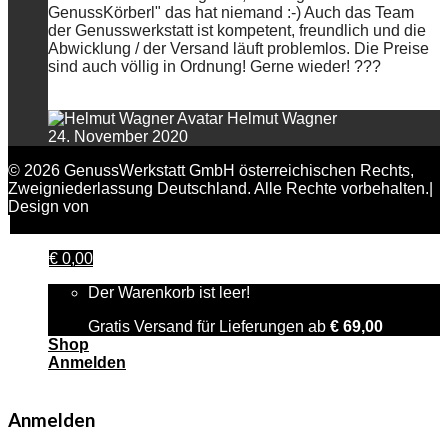
GenussKörberl" das hat niemand :-) Auch das Team
der Genusswerkstatt ist kompetent, freundlich und die
Abwicklung / der Versand läuft problemlos. Die Preise
sind auch völlig in Ordnung! Gerne wieder! ???
Helmut Wagner
24. November 2020
© 2026 GenussWerkstatt GmbH österreichischen Rechts,
Zweigniederlassung Deutschland. Alle Rechte vorbehalten.|
Design von
FAIRPIXELT Medienagentur
€
0,00
Der Warenkorb ist leer!
Gratis Versand für Lieferungen ab
€
69,00
Shop
Anmelden
Anmelden