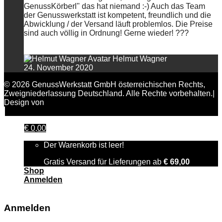
GenussKörberl" das hat niemand :-) Auch das Team
der Genusswerkstatt ist kompetent, freundlich und die
Abwicklung / der Versand läuft problemlos. Die Preise
sind auch völlig in Ordnung! Gerne wieder! ???
Helmut Wagner
24. November 2020
© 2026 GenussWerkstatt GmbH österreichischen Rechts,
Zweigniederlassung Deutschland. Alle Rechte vorbehalten.|
Design von
FAIRPIXELT Medienagentur
€
0,00
Der Warenkorb ist leer!
Gratis Versand für Lieferungen ab
€
69,00
Shop
Anmelden
Anmelden