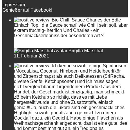
Impressum
Genießer auf Facebook!
Bio Chilli Sauce Charles der Edle
Einfach Top , die Sauce scharf, wie Chilli sein soll, aber
extrem fruchtig- herrlich Und Charles - ein
Geschmackserlebniss der besonderen Art ?
Brigitta Marschal
11. Februar 2021
Ich kenne sowohl einige Spirituosen
(MoccaLisa, Coconut, Himbeer- und Heidelbeerlikör
und Zirbenschnaps) als auch Delikatessen (SriRacha,
diverse Senfe, Ketchupsorten) und ich muss sagen:
nicht vergleichbar mit irgendeinem Produkt aus dem
Handel, der Geschmack ist einzigartig, man schmeckt
zB beim Ketchup so richtig, dass es mit Liebe
hergestellt wurde und ohne Zusatzstoffe, einfach
genial!!! Ja, auch die Liköre sind ein geschmackliches
Highlight, sowohl pur als auch gemischt zu einem
Cocktail dazu, ein Gedicht. Habe einige Flaschen als
Weihnachtsgeschenk angedacht, das ist eine gute Idee
und kommt bestimmt gut an, ein "regionales