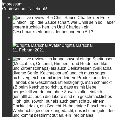
Impressum
Genießer auf Facebook!
Bio Chilli Sauce Charles der Edle
Einfach Top , die Sauce scharf, wie Chilli sein soll, aber
extrem fruchtig- herrlich Und Charles - ein
Geschmackserlebniss der besonderen Art ?
Brigitta Marschal
11. Februar 2021
Ich kenne sowohl einige Spirituosen
(MoccaLisa, Coconut, Himbeer- und Heidelbeerlikör
und Zirbenschnaps) als auch Delikatessen (SriRacha,
diverse Senfe, Ketchupsorten) und ich muss sagen:
nicht vergleichbar mit irgendeinem Produkt aus dem
Handel, der Geschmack ist einzigartig, man schmeckt
zB beim Ketchup so richtig, dass es mit Liebe
hergestellt wurde und ohne Zusatzstoffe, einfach
genial!!! Ja, auch die Liköre sind ein geschmackliches
Highlight, sowohl pur als auch gemischt zu einem
Cocktail dazu, ein Gedicht. Habe einige Flaschen als
Weihnachtsgeschenk angedacht, das ist eine gute Idee
und kommt bestimmt gut an, ein "regionales