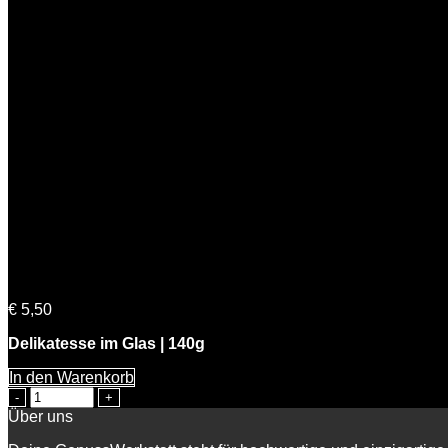
BIO Marillen Senfsauce
€
5,50
Delikatesse im Glas | 140g
In den Warenkorb
BIO
Marillen
Über uns
Senfsauce