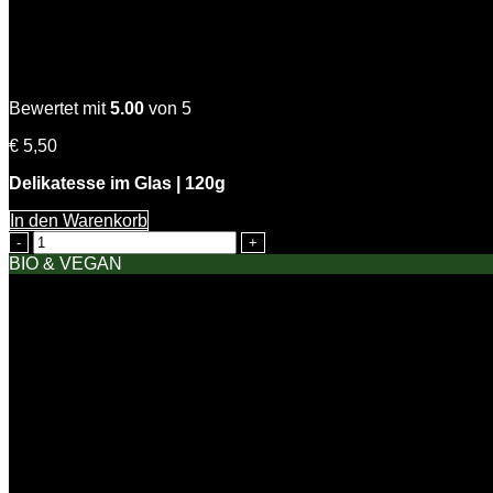
Zitronen Dill Senfsauce
Bewertet mit
5.00
von 5
€
5,50
Delikatesse im Glas | 120g
In den Warenkorb
Zitronen
Dill
BIO & VEGAN
Senfsauce
Menge