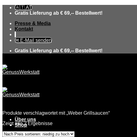
Skip
🇦🇹 AT
to
Gratis Lieferung ab € 69,-- Bestellwert!
content
Presse & Media
Kontakt
✉ E-Mail senden
Gratis Lieferung ab € 69,-- Bestellwert!
Produkte verschlagwortet mit „Weber Grillsaucen“
Über uns
Zeigt alle 2 Ergebnisse
Shop