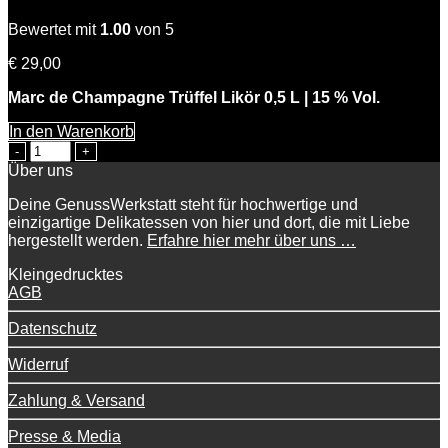
Bewertet mit
1.00
von 5
€
29,00
Marc de Champagne Trüffel Likör 0,5 L | 15 % Vol.
In den Warenkorb
Charles
der
Über uns
Edle
Menge
Deine GenussWerkstatt steht für hochwertige und
einzigartige Delikatessen von hier und dort, die mit Liebe
hergestellt werden.
Erfahre hier mehr über uns …
Kleingedrucktes
AGB
Datenschutz
Widerruf
Zahlung & Versand
Presse & Media