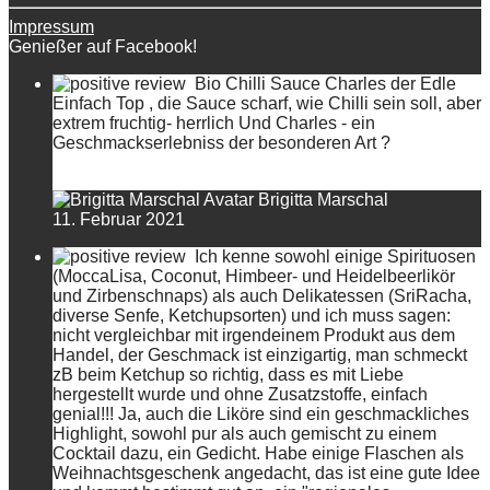
Impressum
Genießer auf Facebook!
Bio Chilli Sauce Charles der Edle
Einfach Top , die Sauce scharf, wie Chilli sein soll, aber
extrem fruchtig- herrlich Und Charles - ein
Geschmackserlebniss der besonderen Art ?
Brigitta Marschal
11. Februar 2021
Ich kenne sowohl einige Spirituosen
(MoccaLisa, Coconut, Himbeer- und Heidelbeerlikör
und Zirbenschnaps) als auch Delikatessen (SriRacha,
diverse Senfe, Ketchupsorten) und ich muss sagen:
nicht vergleichbar mit irgendeinem Produkt aus dem
Handel, der Geschmack ist einzigartig, man schmeckt
zB beim Ketchup so richtig, dass es mit Liebe
hergestellt wurde und ohne Zusatzstoffe, einfach
genial!!! Ja, auch die Liköre sind ein geschmackliches
Highlight, sowohl pur als auch gemischt zu einem
Cocktail dazu, ein Gedicht. Habe einige Flaschen als
Weihnachtsgeschenk angedacht, das ist eine gute Idee