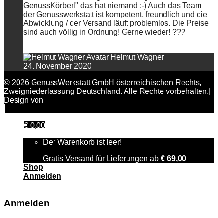
GenussKörberl" das hat niemand :-) Auch das Team
der Genusswerkstatt ist kompetent, freundlich und die
Abwicklung / der Versand läuft problemlos. Die Preise
sind auch völlig in Ordnung! Gerne wieder! ???
Helmut Wagner
24. November 2020
© 2026 GenussWerkstatt GmbH österreichischen Rechts,
Zweigniederlassung Deutschland. Alle Rechte vorbehalten.|
Design von
FAIRPIXELT Medienagentur
€
0,00
Der Warenkorb ist leer!
Gratis Versand für Lieferungen ab
€
69,00
Shop
Anmelden
Anmelden