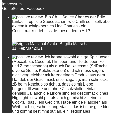
Impressum
Genießer auf Facebook!
Bio Chilli Sauce Charles der Edle
Einfach Top , die Sauce scharf, wie Chilli sein soll, aber
extrem fruchtig- herrlich Und Charles - ein
Geschmackserlebniss der besonderen Art ?
Brigitta Marschal
11. Februar 2021
Ich kenne sowohl einige Spirituosen
(MoccaLisa, Coconut, Himbeer- und Heidelbeerlikör
und Zirbenschnaps) als auch Delikatessen (SriRacha,
diverse Senfe, Ketchupsorten) und ich muss sagen:
nicht vergleichbar mit irgendeinem Produkt aus dem
Handel, der Geschmack ist einzigartig, man schmeckt
zB beim Ketchup so richtig, dass es mit Liebe
hergestellt wurde und ohne Zusatzstoffe, einfach
genial!!! Ja, auch die Liköre sind ein geschmackliches
Highlight, sowohl pur als auch gemischt zu einem
Cocktail dazu, ein Gedicht. Habe einige Flaschen als
Weihnachtsgeschenk angedacht, das ist eine gute Idee
und kommt bestimmt gut an, ein "regionales