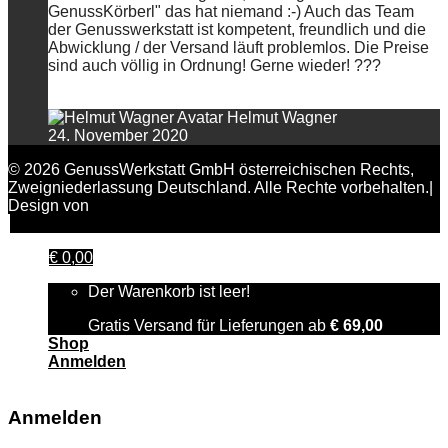
GenussKörberl" das hat niemand :-) Auch das Team
der Genusswerkstatt ist kompetent, freundlich und die
Abwicklung / der Versand läuft problemlos. Die Preise
sind auch völlig in Ordnung! Gerne wieder! ???
Helmut Wagner
24. November 2020
© 2026 GenussWerkstatt GmbH österreichischen Rechts,
Zweigniederlassung Deutschland. Alle Rechte vorbehalten.|
Design von
FAIRPIXELT Medienagentur
€
0,00
Der Warenkorb ist leer!
Gratis Versand für Lieferungen ab
€
69,00
Shop
Anmelden
Anmelden