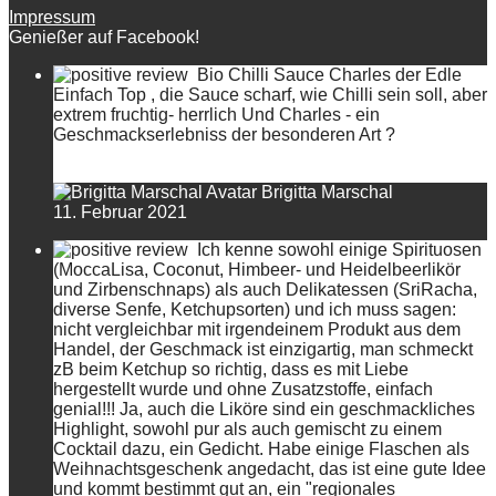
Impressum
Genießer auf Facebook!
Bio Chilli Sauce Charles der Edle
Einfach Top , die Sauce scharf, wie Chilli sein soll, aber
extrem fruchtig- herrlich Und Charles - ein
Geschmackserlebniss der besonderen Art ?
Brigitta Marschal
11. Februar 2021
Ich kenne sowohl einige Spirituosen
(MoccaLisa, Coconut, Himbeer- und Heidelbeerlikör
und Zirbenschnaps) als auch Delikatessen (SriRacha,
diverse Senfe, Ketchupsorten) und ich muss sagen:
nicht vergleichbar mit irgendeinem Produkt aus dem
Handel, der Geschmack ist einzigartig, man schmeckt
zB beim Ketchup so richtig, dass es mit Liebe
hergestellt wurde und ohne Zusatzstoffe, einfach
genial!!! Ja, auch die Liköre sind ein geschmackliches
Highlight, sowohl pur als auch gemischt zu einem
Cocktail dazu, ein Gedicht. Habe einige Flaschen als
Weihnachtsgeschenk angedacht, das ist eine gute Idee
und kommt bestimmt gut an, ein "regionales