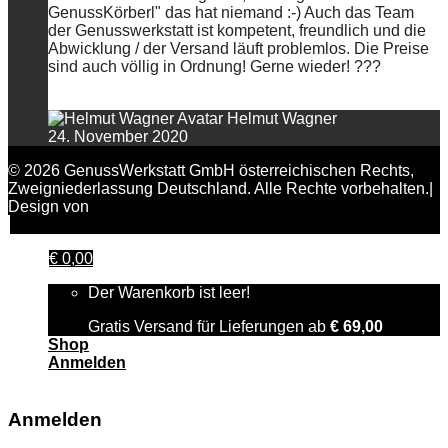
GenussKörberl" das hat niemand :-) Auch das Team
der Genusswerkstatt ist kompetent, freundlich und die
Abwicklung / der Versand läuft problemlos. Die Preise
sind auch völlig in Ordnung! Gerne wieder! ???
Helmut Wagner
24. November 2020
© 2026 GenussWerkstatt GmbH österreichischen Rechts,
Zweigniederlassung Deutschland. Alle Rechte vorbehalten.|
Design von
FAIRPIXELT Medienagentur
€
0,00
Der Warenkorb ist leer!
Gratis Versand für Lieferungen ab
€
69,00
Shop
Anmelden
Anmelden