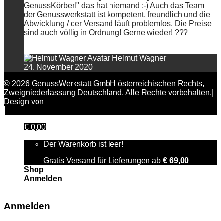
GenussKörberl" das hat niemand :-) Auch das Team
der Genusswerkstatt ist kompetent, freundlich und die
Abwicklung / der Versand läuft problemlos. Die Preise
sind auch völlig in Ordnung! Gerne wieder! ???
Helmut Wagner
24. November 2020
© 2026 GenussWerkstatt GmbH österreichischen Rechts,
Zweigniederlassung Deutschland. Alle Rechte vorbehalten.|
Design von
FAIRPIXELT Medienagentur
€
0,00
Der Warenkorb ist leer!
Gratis Versand für Lieferungen ab
€
69,00
Shop
Anmelden
Anmelden