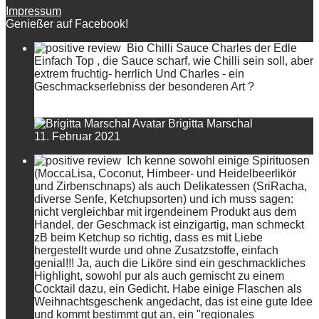
Impressum
Genießer auf Facebook!
Bio Chilli Sauce Charles der Edle
Einfach Top , die Sauce scharf, wie Chilli sein soll, aber
extrem fruchtig- herrlich Und Charles - ein
Geschmackserlebniss der besonderen Art ?
Brigitta Marschal
11. Februar 2021
Ich kenne sowohl einige Spirituosen
(MoccaLisa, Coconut, Himbeer- und Heidelbeerlikör
und Zirbenschnaps) als auch Delikatessen (SriRacha,
diverse Senfe, Ketchupsorten) und ich muss sagen:
nicht vergleichbar mit irgendeinem Produkt aus dem
Handel, der Geschmack ist einzigartig, man schmeckt
zB beim Ketchup so richtig, dass es mit Liebe
hergestellt wurde und ohne Zusatzstoffe, einfach
genial!!! Ja, auch die Liköre sind ein geschmackliches
Highlight, sowohl pur als auch gemischt zu einem
Cocktail dazu, ein Gedicht. Habe einige Flaschen als
Weihnachtsgeschenk angedacht, das ist eine gute Idee
und kommt bestimmt gut an, ein "regionales