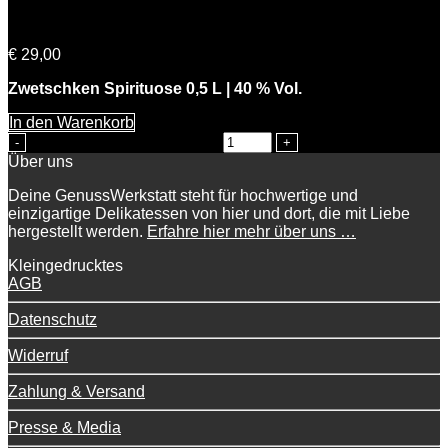
Sepps Zwetschken
€
29,00
Zwetschken Spirituose 0,5 L | 40 % Vol.
In den Warenkorb
Sepps Zwetschken Menge
Über uns
Deine GenussWerkstatt steht für hochwertige und
einzigartige Delikatessen von hier und dort, die mit Liebe
hergestellt werden.
Erfahre hier mehr über uns …
Kleingedrucktes
AGB
Datenschutz
Widerruf
Zahlung & Versand
Presse & Media