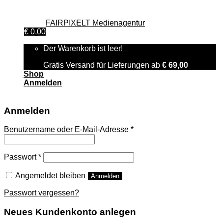
© 2026 GenussWerkstatt GmbH österreichischen Rechts,
Zweigniederlassung Deutschland. Alle Rechte vorbehalten.|
Design von
FAIRPIXELT Medienagentur
€
0,00
Der Warenkorb ist leer!
Gratis Versand für Lieferungen ab
€
69,00
Shop
Anmelden
Anmelden
Benutzername oder E-Mail-Adresse
*
Passwort
*
Angemeldet bleiben
Anmelden
Passwort vergessen?
Neues Kundenkonto anlegen