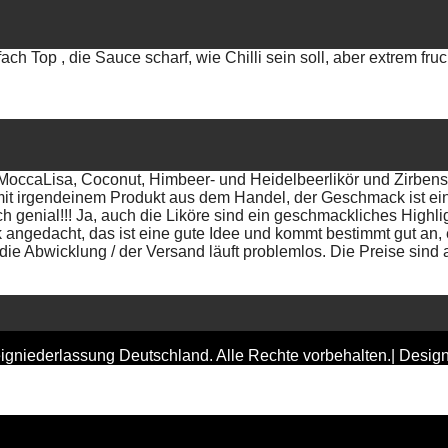
ach Top , die Sauce scharf, wie Chilli sein soll, aber extrem fr
(MoccaLisa, Coconut, Himbeer- und Heidelbeerlikör und Zirben
mit irgendeinem Produkt aus dem Handel, der Geschmack ist ein
ch genial!!! Ja, auch die Liköre sind ein geschmackliches Highl
ngedacht, das ist eine gute Idee und kommt bestimmt gut an, e
ie Abwicklung / der Versand läuft problemlos. Die Preise sind 
gniederlassung Deutschland. Alle Rechte vorbehalten.| Desig