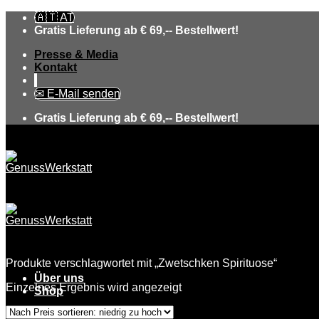
Skip
🇦🇹 AT
to
Gratis Lieferung ab € 69,-- Bestellwert!
content
Presse & Media
Kontakt
✉ E-Mail senden
Gratis Lieferung ab € 69,-- Bestellwert!
Produkte verschlagwortet mit „Zwetschken Spirituose“
Über uns
Einzelnes Ergebnis wird angezeigt
Shop