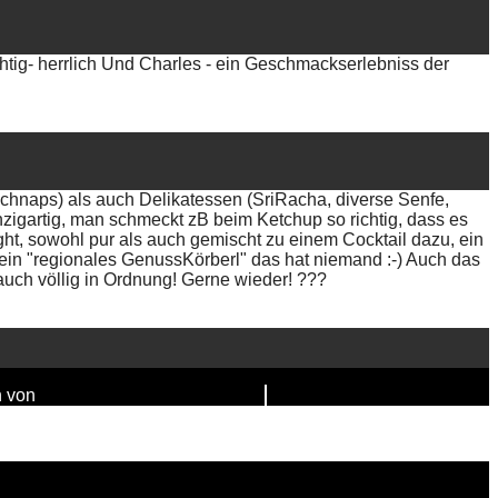
uchtig- herrlich Und Charles - ein Geschmackserlebniss der
schnaps) als auch Delikatessen (SriRacha, diverse Senfe,
zigartig, man schmeckt zB beim Ketchup so richtig, dass es
ight, sowohl pur als auch gemischt zu einem Cocktail dazu, ein
in "regionales GenussKörberl" das hat niemand :-) Auch das
auch völlig in Ordnung! Gerne wieder! ???
n von
FAIRPIXELT Medienagentur