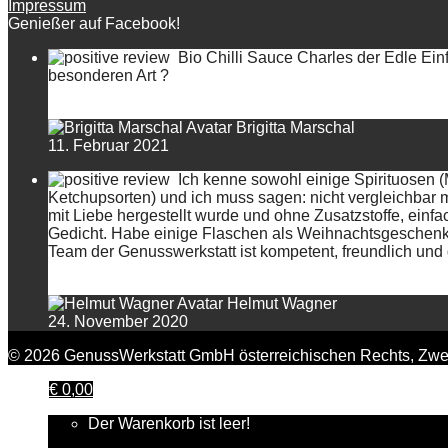
Impressum
Genießer auf Facebook!
Bio Chilli Sauce Charles der Edle Einf
besonderen Art ?
Brigitta Marschal
11. Februar 2021
Ich kenne sowohl einige Spirituosen 
Ketchupsorten) und ich muss sagen: nicht vergleichbar 
mit Liebe hergestellt wurde und ohne Zusatzstoffe, einfa
Gedicht. Habe einige Flaschen als Weihnachtsgeschenk a
Team der Genusswerkstatt ist kompetent, freundlich und d
Helmut Wagner
24. November 2020
© 2026 GenussWerkstatt GmbH österreichischen Rechts, Zwei
€
0,00
Der Warenkorb ist leer!