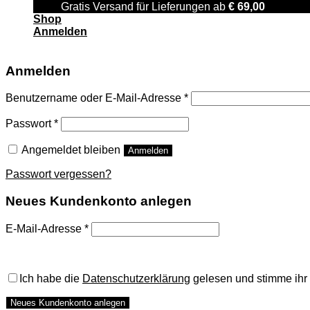
Gratis Versand für Lieferungen ab
€
69,00
Shop
Anmelden
Anmelden
Benutzername oder E-Mail-Adresse
*
Passwort
*
Angemeldet bleiben
Anmelden
Passwort vergessen?
Neues Kundenkonto anlegen
E-Mail-Adresse
*
A password will be sent to your email address.
Ich habe die
Datenschutzerklärung
gelesen und stimme ihr 
Neues Kundenkonto anlegen