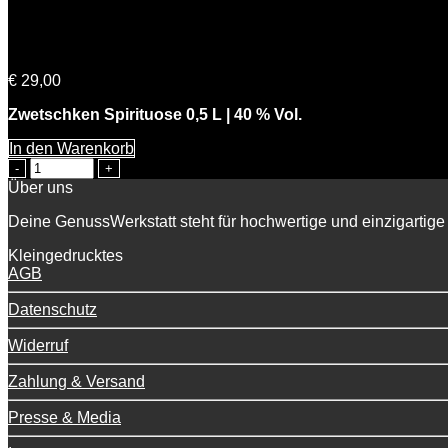
Sepps Zwetschken
€
29,00
Zwetschken Spirituose 0,5 L | 40 % Vol.
In den Warenkorb
Sepps
Zwetschken
Über uns
Menge
Deine GenussWerkstatt steht für hochwertige und einzigartige 
Kleingedrucktes
AGB
Datenschutz
Widerruf
Zahlung & Versand
Presse & Media