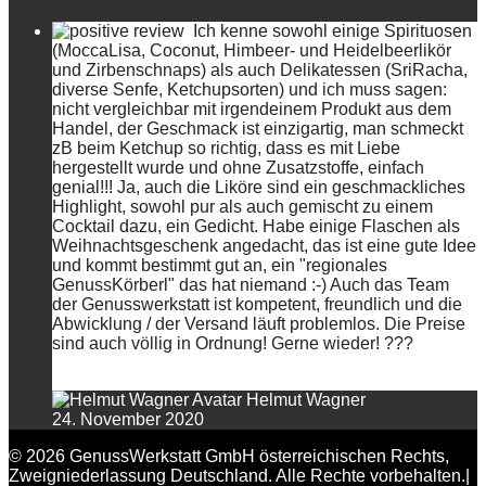
Ich kenne sowohl einige Spirituosen
(MoccaLisa, Coconut, Himbeer- und Heidelbeerlikör
und Zirbenschnaps) als auch Delikatessen (SriRacha,
diverse Senfe, Ketchupsorten) und ich muss sagen:
nicht vergleichbar mit irgendeinem Produkt aus dem
Handel, der Geschmack ist einzigartig, man schmeckt
zB beim Ketchup so richtig, dass es mit Liebe
hergestellt wurde und ohne Zusatzstoffe, einfach
genial!!! Ja, auch die Liköre sind ein geschmackliches
Highlight, sowohl pur als auch gemischt zu einem
Cocktail dazu, ein Gedicht. Habe einige Flaschen als
Weihnachtsgeschenk angedacht, das ist eine gute Idee
und kommt bestimmt gut an, ein "regionales
GenussKörberl" das hat niemand :-) Auch das Team
der Genusswerkstatt ist kompetent, freundlich und die
Abwicklung / der Versand läuft problemlos. Die Preise
sind auch völlig in Ordnung! Gerne wieder! ???
Helmut Wagner
24. November 2020
© 2026 GenussWerkstatt GmbH österreichischen Rechts,
Zweigniederlassung Deutschland. Alle Rechte vorbehalten.|