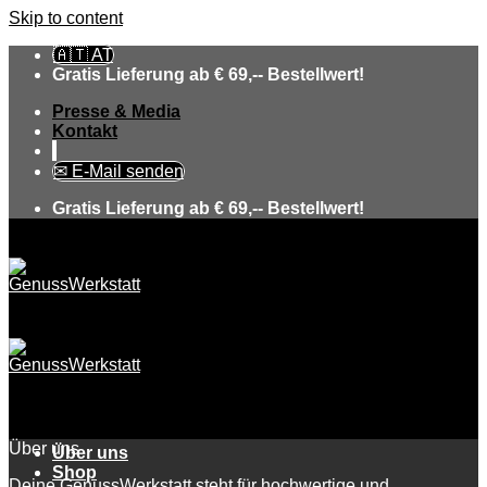
Skip to content
🇦🇹 AT
Gratis Lieferung ab € 69,-- Bestellwert!
Presse & Media
Kontakt
✉ E-Mail senden
Gratis Lieferung ab € 69,-- Bestellwert!
Rezepte & Drinks
Über uns
Über uns
Shop
Deine GenussWerkstatt steht für hochwertige und