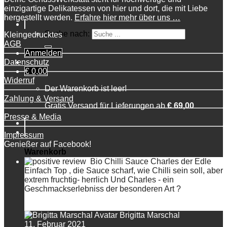
einzigartige Delikatessen von hier und dort, die mit Liebe
hergestellt werden.
Erfahre hier mehr über uns …
Suche nach:
Kleingedrucktes
AGB
Anmelden
Datenschutz
€
0,00
Widerruf
Der Warenkorb ist leer!
Zahlung & Versand
Gratis Versand für Lieferungen ab
€
69,00
Presse & Media
Impressum
Genießer auf Facebook!
Warenkorb
Bio Chilli Sauce Charles der Edle
Einfach Top , die Sauce scharf, wie Chilli sein soll, aber
Der Warenkorb ist leer!
extrem fruchtig- herrlich Und Charles - ein
Geschmackserlebniss der besonderen Art ?
Gratis Versand für Lieferungen ab
€
69,00
Brigitta Marschal
11. Februar 2021