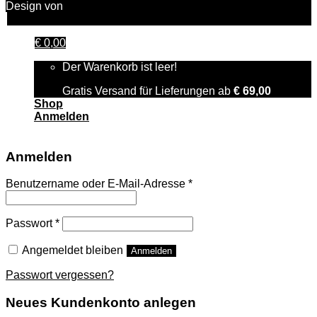
Design von
FAIRPIXELT Medienagentur
€
0,00
Der Warenkorb ist leer!
Gratis Versand für Lieferungen ab
€
69,00
Shop
Anmelden
Anmelden
Benutzername oder E-Mail-Adresse
*
Passwort
*
Angemeldet bleiben
Anmelden
Passwort vergessen?
Neues Kundenkonto anlegen