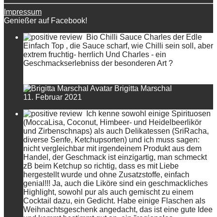
Impressum
Genießer auf Facebook!
Bio Chilli Sauce Charles der Edle
Einfach Top , die Sauce scharf, wie Chilli sein soll, aber
extrem fruchtig- herrlich Und Charles - ein
Geschmackserlebniss der besonderen Art ?
Brigitta Marschal
11. Februar 2021
Ich kenne sowohl einige Spirituosen
(MoccaLisa, Coconut, Himbeer- und Heidelbeerlikör
und Zirbenschnaps) als auch Delikatessen (SriRacha,
diverse Senfe, Ketchupsorten) und ich muss sagen:
nicht vergleichbar mit irgendeinem Produkt aus dem
Handel, der Geschmack ist einzigartig, man schmeckt
zB beim Ketchup so richtig, dass es mit Liebe
hergestellt wurde und ohne Zusatzstoffe, einfach
genial!!! Ja, auch die Liköre sind ein geschmackliches
Highlight, sowohl pur als auch gemischt zu einem
Cocktail dazu, ein Gedicht. Habe einige Flaschen als
Weihnachtsgeschenk angedacht, das ist eine gute Idee