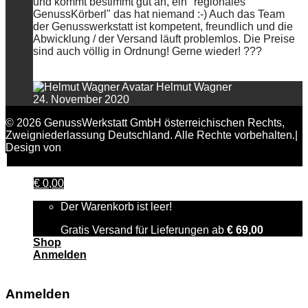
und kommt bestimmt gut an, ein "regionales
GenussKörberl" das hat niemand :-) Auch das Team
der Genusswerkstatt ist kompetent, freundlich und die
Abwicklung / der Versand läuft problemlos. Die Preise
sind auch völlig in Ordnung! Gerne wieder! ???
Helmut Wagner
24. November 2020
© 2026 GenussWerkstatt GmbH österreichischen Rechts,
Zweigniederlassung Deutschland. Alle Rechte vorbehalten.|
Design von
FAIRPIXELT Medienagentur
€
0,00
Der Warenkorb ist leer!
Gratis Versand für Lieferungen ab
€
69,00
Shop
Anmelden
Anmelden