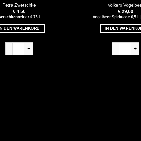
Petra Zwetschke
Volkers Vogelbe
€
4,50
€
29,00
etschkennektar 0,75 L
Vogelbeer Spirituose 0,5 L 
IN DEN WARENKORB
IN DEN WARENKO
. Menge
Petra Zwetschke Menge
Volker