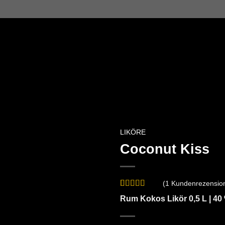
LIKÖRE
Coconut Kiss
(
1
Kundenrezensio
Bewertet
1
Rum Kokos Likör 0,5 L | 40 
mit
5.00
von
5, basierend
auf