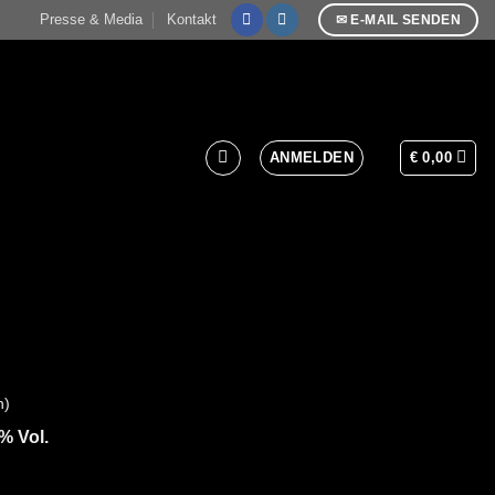
Presse & Media
Kontakt
✉ E-MAIL SENDEN
ANMELDEN
€
0,00
n)
% Vol.