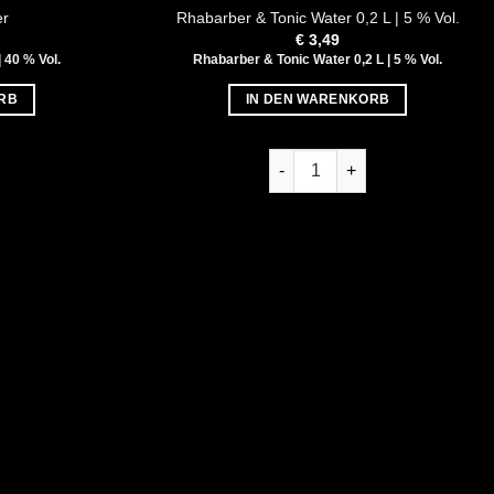
er
Rhabarber & Tonic Water 0,2 L | 5 % Vol.
€
3,49
| 40 % Vol.
Rhabarber & Tonic Water 0,2 L | 5 % Vol.
RB
IN DEN WARENKORB
s Vogelbeer Menge
Rhabarber & Tonic Water