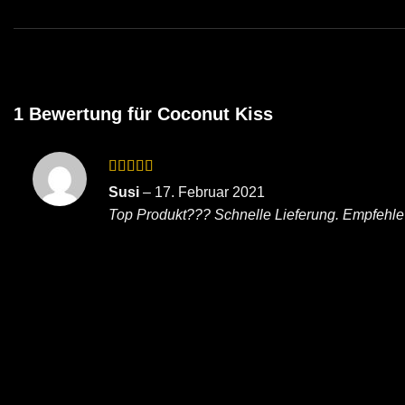
1 Bewertung für
Coconut Kiss
Bewertet
Susi
–
17. Februar 2021
mit
5
von 5
Top Produkt??? Schnelle Lieferung. Empfehle 