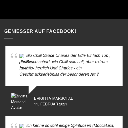
GENIESSER AUF FACEBOOK!
Bio Chilli Sauce Charles der Edle Einfach Top ,
die Sauce scharf, wie Chilli sein soll, aber extrem
fruchtig- herrlich Und Charles - ein
Geschmackserlebniss der besonderen Art ?
BRIGITTA MARSCHAL
11. FEBRUAR 2021
Ich kenne sowohl einige Spirituosen (MoccaLisa,