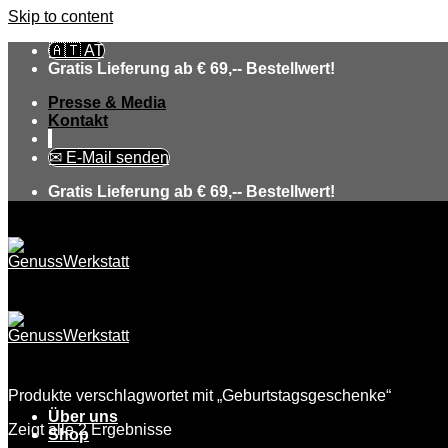
Skip to content
🇦🇹 AT
Gratis Lieferung ab € 69,-- Bestellwert!
Presse & Media
Kontakt
✉ E-Mail senden
Gratis Lieferung ab € 69,-- Bestellwert!
Produkte verschlagwortet mit „Geburtstagsgeschenke“
Über uns
Zeigt alle 2 Ergebnisse
Shop