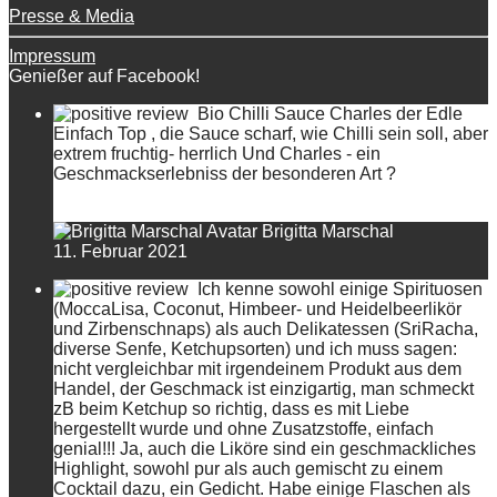
Presse & Media
Impressum
Genießer auf Facebook!
Bio Chilli Sauce Charles der Edle
Einfach Top , die Sauce scharf, wie Chilli sein soll, aber
extrem fruchtig- herrlich Und Charles - ein
Geschmackserlebniss der besonderen Art ?
Brigitta Marschal
11. Februar 2021
Ich kenne sowohl einige Spirituosen
(MoccaLisa, Coconut, Himbeer- und Heidelbeerlikör
und Zirbenschnaps) als auch Delikatessen (SriRacha,
diverse Senfe, Ketchupsorten) und ich muss sagen:
nicht vergleichbar mit irgendeinem Produkt aus dem
Handel, der Geschmack ist einzigartig, man schmeckt
zB beim Ketchup so richtig, dass es mit Liebe
hergestellt wurde und ohne Zusatzstoffe, einfach
genial!!! Ja, auch die Liköre sind ein geschmackliches
Highlight, sowohl pur als auch gemischt zu einem
Cocktail dazu, ein Gedicht. Habe einige Flaschen als