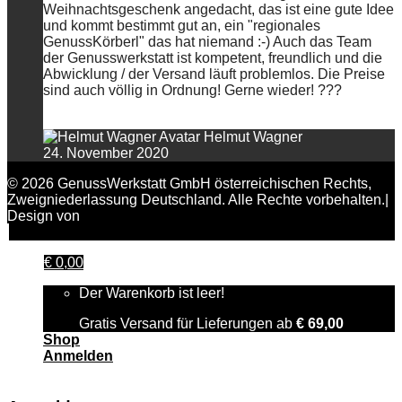
Weihnachtsgeschenk angedacht, das ist eine gute Idee
und kommt bestimmt gut an, ein "regionales
GenussKörberl" das hat niemand :-) Auch das Team
der Genusswerkstatt ist kompetent, freundlich und die
Abwicklung / der Versand läuft problemlos. Die Preise
sind auch völlig in Ordnung! Gerne wieder! ???
Helmut Wagner
24. November 2020
© 2026 GenussWerkstatt GmbH österreichischen Rechts,
Zweigniederlassung Deutschland. Alle Rechte vorbehalten.|
Design von
FAIRPIXELT Medienagentur
€
0,00
Der Warenkorb ist leer!
Gratis Versand für Lieferungen ab
€
69,00
Shop
Anmelden