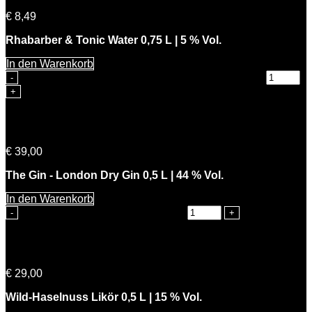
€
8,49
Rhabarber & Tonic Water 0,75 L | 5 % Vol.
In den Warenkorb
Rhabarber & Tonic Water 0,75 L | 5 % Vol. Menge
The Gin – London Dry Gin
€
39,00
The Gin - London Dry Gin 0,5 L | 44 % Vol.
In den Warenkorb
The Gin - London Dry Gin Menge
Knackiger Karl
€
29,00
Wild-Haselnuss Likör 0,5 L | 15 % Vol.