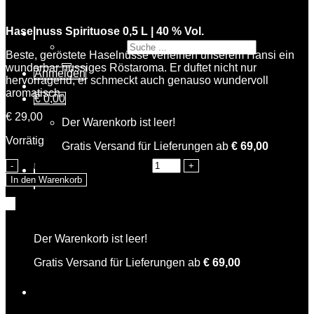
Haselnuss Spirituose 0,5 L | 40 % Vol.
Suche nach:
Beste, geröstete Haselnüsse verleihen unserem Hansi ein
wunderbar nussiges Röstaroma. Er duftet nicht nur
Anmelden
hervorragend, er schmeckt auch genauso wundervoll
aromatisch.
€
0,00
€
29,00
Der Warenkorb ist leer!
Vorrätig
Gratis Versand für Lieferungen ab
€
69,00
Hansis Haselnuss Menge
In den Warenkorb
Warenkorb
Filter
Der Warenkorb ist leer!
Gratis Versand für Lieferungen ab
€
69,00
Gin