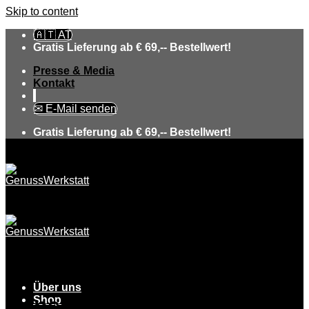
Skip to content
🇦🇹 AT
Gratis Lieferung ab € 69,-- Bestellwert!
Presse & Media
Kontakt
✉ E-Mail senden
Gratis Lieferung ab € 69,-- Bestellwert!
Schnäpse
Über uns
Hansis Haselnuss
Shop