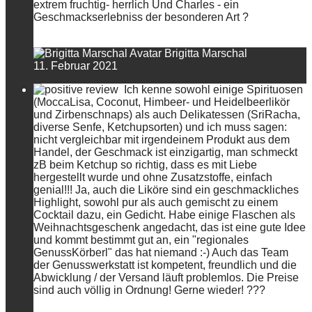
extrem fruchtig- herrlich Und Charles - ein
Geschmackserlebniss der besonderen Art ?
Brigitta Marschal
11. Februar 2021
Ich kenne sowohl einige Spirituosen
(MoccaLisa, Coconut, Himbeer- und Heidelbeerlikör
und Zirbenschnaps) als auch Delikatessen (SriRacha,
diverse Senfe, Ketchupsorten) und ich muss sagen:
nicht vergleichbar mit irgendeinem Produkt aus dem
Handel, der Geschmack ist einzigartig, man schmeckt
zB beim Ketchup so richtig, dass es mit Liebe
hergestellt wurde und ohne Zusatzstoffe, einfach
genial!!! Ja, auch die Liköre sind ein geschmackliches
Highlight, sowohl pur als auch gemischt zu einem
Cocktail dazu, ein Gedicht. Habe einige Flaschen als
Weihnachtsgeschenk angedacht, das ist eine gute Idee
und kommt bestimmt gut an, ein "regionales
GenussKörberl" das hat niemand :-) Auch das Team
der Genusswerkstatt ist kompetent, freundlich und die
Abwicklung / der Versand läuft problemlos. Die Preise
sind auch völlig in Ordnung! Gerne wieder! ???