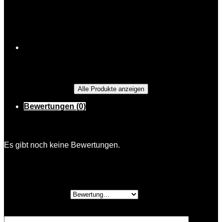
Schnäpse
Alle Produkte anzeigen
Bewertungen (0)
Bewertungen
Es gibt noch keine Bewertungen.
Schreibe die erste Bewertung für „Hansis
Haselnuss“
Deine Bewertung
*
Deine Rezension
*