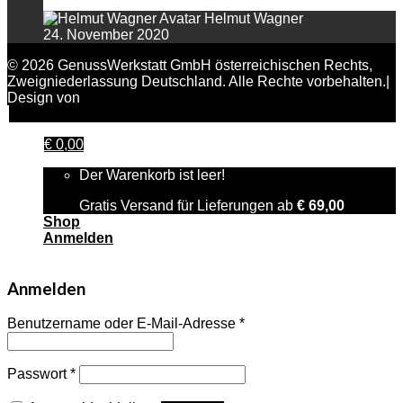
Helmut Wagner
24. November 2020
© 2026 GenussWerkstatt GmbH österreichischen Rechts,
Zweigniederlassung Deutschland. Alle Rechte vorbehalten.|
Design von
FAIRPIXELT Medienagentur
€
0,00
Der Warenkorb ist leer!
Gratis Versand für Lieferungen ab
€
69,00
Shop
Anmelden
Anmelden
Benutzername oder E-Mail-Adresse
*
Passwort
*