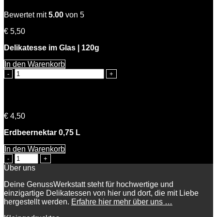
L
Bewertet mit
|
5.00
von 5
5
€
5,50
%
Vol.
Delikatesse im Glas | 120g
Menge
In den Warenkorb
Zitronen
Dill
Senfsauce
Menge
Emma Erdbeere
€
4,50
Erdbeernektar 0,75 L
In den Warenkorb
Emma
Erdbeere
Über uns
Menge
Deine GenussWerkstatt steht für hochwertige und
einzigartige Delikatessen von hier und dort, die mit Liebe
hergestellt werden.
Erfahre hier mehr über uns …