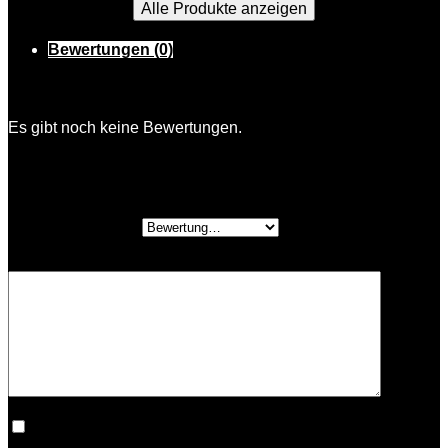
Alle Produkte anzeigen
Bewertungen (0)
Bewertungen
Es gibt noch keine Bewertungen.
Schreibe die erste Bewertung für „Petra
Zwetschke“
Deine Bewertung
*
Deine Rezension
*
Ich habe die
Datenschutzerklärung
gelesen und stimme
ihr zu.
*