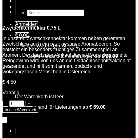
Suche
nach:
Anmelden
Zwetschkennektar 0,75 L
€
0,00
In unseren Zwetschkennektar kommen neben geretteten
Zwetschken auch ein paar gesunde Aroniabeeren. So
Der Warenkorb ist leer!
entsteht ein besonders fruchtiges Zusammenspiel an
Aromen. Der durch den Verkauf dieses Produktes erzielte
Gratis Versand für Lieferungen ab
€
69,00
Reingewinn wird von uns an die Obdachlosenhilfsaktion.at
gespendet und hilft somit armen, obdach- und
wohnungslosen Menschen in Österreich.
€
4,50
Warenkorb
Vorrätig
Der Warenkorb ist leer!
Petra
Gratis Versand für Lieferungen ab
€
69,00
Zwetschke
In den Warenkorb
Menge