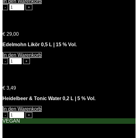
In den Warenkorb
Heidelbeer
&
Tonic
Water
Süße Mohni
0,75
€
29,00
L
|
Edelmohn Likör 0,5 L | 15 % Vol.
5
%
In den Warenkorb
Vol.
Süße
Menge
Mohni
Menge
Heidelbeer & Tonic Water 0,2 L | 5 % Vol.
€
3,49
Heidelbeer & Tonic Water 0,2 L | 5 % Vol.
In den Warenkorb
Heidelbeer
&
VEGAN
Tonic
Water
0,2
Zitronen Dill Senfsauce