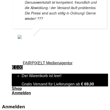
Genusswerkstatt ist kompetent, freundlich und
die Abwicklung / der Versand läuft problemlos.
Die Preise sind auch völlig in Ordnung! Gerne
wieder! ???
HELMUT WAGNER
24. NOVEMBER 2020
© 2026 GenussWerkstatt GmbH österreichischen Rechts,
Zweigniederlassung Deutschland. Alle Rechte vorbehalten.|
Design von
FAIRPIXELT Medienagentur
€
0,00
Der Warenkorb ist leer!
Gratis Versand für Lieferungen ab
€
69,00
Shop
Anmelden
Anmelden