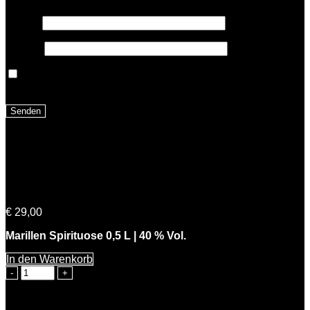
Name
*
E-Mail
*
Name, E-Mail-Adresse und Website in diesem Browser
für meinen nächsten Kommentar speichern.
Ähnliche Produkte
Michis Marille
€
29,00
Marillen Spirituose 0,5 L | 40 % Vol.
In den Warenkorb
Michis
Marille
Menge
The Gin – London Dry Gin