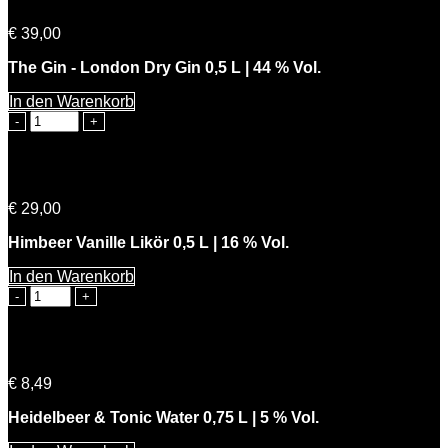
€
39,00
The Gin - London Dry Gin 0,5 L | 44 % Vol.
In den Warenkorb
The
Gin
-
London
Himmlische Beerta
Dry
€
29,00
Gin
Menge
Himbeer Vanille Likör 0,5 L | 16 % Vol.
In den Warenkorb
Himmlische
Beerta
Menge
Heidelbeer & Tonic Water 0,75 L | 5 % Vol.
€
8,49
Heidelbeer & Tonic Water 0,75 L | 5 % Vol.