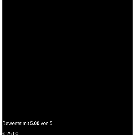
-
12er
Pack
(10+2
Gratis)
Menge
Starke Kathi
Bewertet mit
5.00
von 5
€
25,00