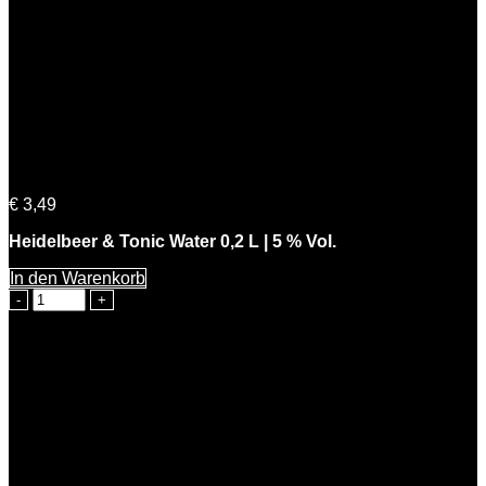
Heidelbeer & Tonic Water 0,2 L | 5 % Vol.
€
3,49
Heidelbeer & Tonic Water 0,2 L | 5 % Vol.
In den Warenkorb
Heidelbeer
&
Tonic
Water
0,2
L
|
5
%
Vol.