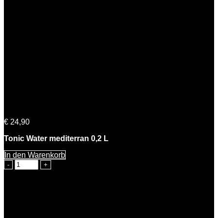
Tonic Water 0,2 L | 5% Vol. – 12er Pack (10+2 Gratis)
€
24,90
Tonic Water mediterran 0,2 L
In den Warenkorb
Tonic
Water
0,2
L
|
5%
Vol.