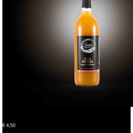
Paula Pfirsich
€
4,50