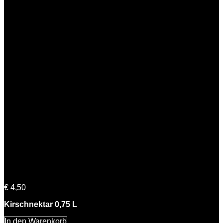
Katharina Kirsche
€
4,50
Kirschnektar 0,75 L
In den Warenkorb