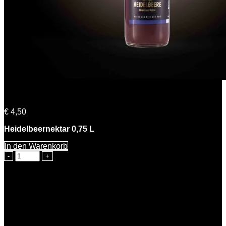
Heidi Heidelbeere
€
4,50
Heidelbeernektar 0,75 L
In den Warenkorb
Heidi
Heidelbeere
Menge