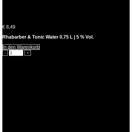
Rhabarber & Tonic Water 0,75 L | 5 % Vol.
€
8,49
Rhabarber & Tonic Water 0,75 L | 5 % Vol.
In den Warenkorb
Rhabarber
&
Tonic
Water
0,75
L
|
5
%
Vol.
Menge