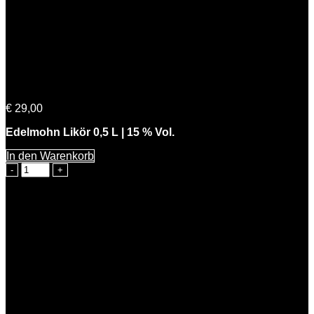
Süße Mohni
€
29,00
Edelmohn Likör 0,5 L | 15 % Vol.
In den Warenkorb
Süße
Mohni
Menge