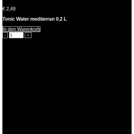
€
2,49
Tonic Water mediterran 0,2 L
In den Warenkorb
Rosemarie
Tonic
Water
mediterran
0,2l
Menge