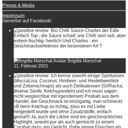
Presse & Media
Impressum
Genießer auf Facebook!
Bio Chilli Sauce Charles der Edle
Einfach Top , die Sauce scharf, wie Chilli sein soll, aber
extrem fruchtig- herrlich Und Charles - ein
Geschmackserlebniss der besonderen Art ?
Brigitta Marschal
11. Februar 2021
Ich kenne sowohl einige Spirituosen
(MoccaLisa, Coconut, Himbeer- und Heidelbeerlikör
und Zirbenschnaps) als auch Delikatessen (SriRacha,
diverse Senfe, Ketchupsorten) und ich muss sagen:
nicht vergleichbar mit irgendeinem Produkt aus dem
Handel, der Geschmack ist einzigartig, man schmeckt
zB beim Ketchup so richtig, dass es mit Liebe
hergestellt wurde und ohne Zusatzstoffe, einfach
genial!!! Ja, auch die Liköre sind ein geschmackliches
Highlight, sowohl pur als auch gemischt zu einem
Cocktail dazu, ein Gedicht. Habe einige Flaschen als