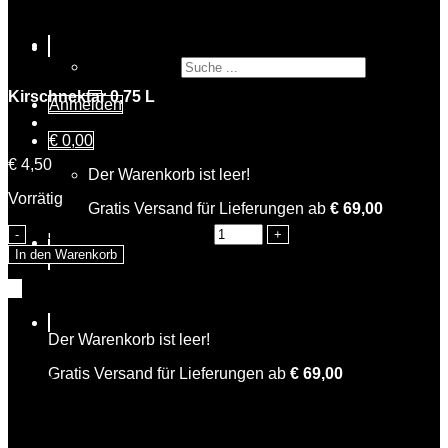
Suche nach:
Kirschnektar 0,75 L
Anmelden
€
0,00
€
4,50
Der Warenkorb ist leer!
Vorrätig
Gratis Versand für Lieferungen ab
€
69,00
Katharina Kirsche Menge
In den Warenkorb
Warenkorb
Der Warenkorb ist leer!
Gratis Versand für Lieferungen ab
€
69,00
Filter