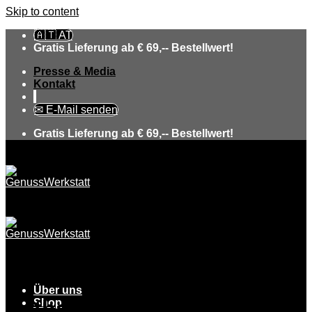
Skip to content
🇦🇹 AT
Gratis Lieferung ab € 69,-- Bestellwert!
Presse & Media
Kontakt
✉ E-Mail senden
Gratis Lieferung ab € 69,-- Bestellwert!
Nektare
Über uns
Katharina Kirsche
Shop