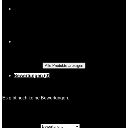
Rosemarie
Schnäpse
Alle Produkte anzeigen
Bewertungen (0)
Bewertungen
Es gibt noch keine Bewertungen.
Schreibe die erste Bewertung für „Katharina
Kirsche“
Deine Bewertung
*