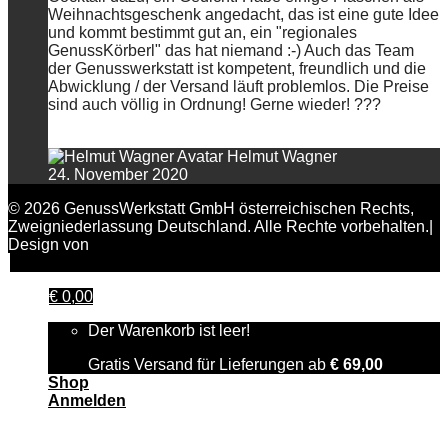
Weihnachtsgeschenk angedacht, das ist eine gute Idee
und kommt bestimmt gut an, ein "regionales
GenussKörberl" das hat niemand :-) Auch das Team
der Genusswerkstatt ist kompetent, freundlich und die
Abwicklung / der Versand läuft problemlos. Die Preise
sind auch völlig in Ordnung! Gerne wieder! ???
Helmut Wagner
24. November 2020
© 2026 GenussWerkstatt GmbH österreichischen Rechts,
Zweigniederlassung Deutschland. Alle Rechte vorbehalten.|
Design von
FAIRPIXELT Medienagentur
€
0,00
Der Warenkorb ist leer!
Gratis Versand für Lieferungen ab
€
69,00
Shop
Anmelden