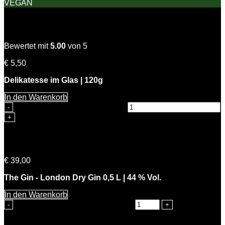
VEGAN
Zitronen Dill Senfsauce
Bewertet mit
5.00
von 5
€
5,50
Delikatesse im Glas | 120g
In den Warenkorb
Zitronen Dill Senfsauce Menge
The Gin – London Dry Gin
€
39,00
The Gin - London Dry Gin 0,5 L | 44 % Vol.
In den Warenkorb
The Gin - London Dry Gin Menge