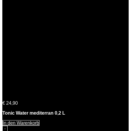
Tonic Water 0,2 L | 5% Vol. – 12er Pack (10+2 Gratis)
€
24,90
Tonic Water mediterran 0,2 L
In den Warenkorb
Tonic Water 0,2 L | 5% Vol. - 12er Pack (10+2 Gratis)