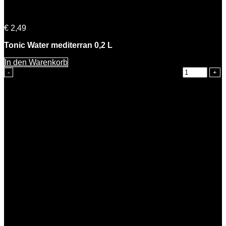
Rosemarie Tonic Water mediterran 0,2l
€
2,49
Tonic Water mediterran 0,2 L
In den Warenkorb
Rosemarie Tonic Water mediterran 0,2l Menge