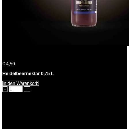
Heidi Heidelbeere
€
4,50
Heidelbeernektar 0,75 L
In den Warenkorb
Heidi
Heidelbeere
Menge