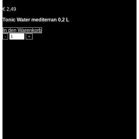
€
2,49
Tonic Water mediterran 0,2 L
In den Warenkorb
Rosemarie
Tonic
Water
mediterran
0,2l
Menge