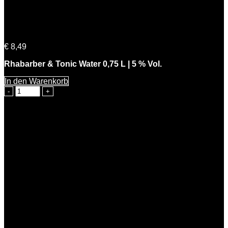
Rhabarber & Tonic Water 0,75 L | 5 % Vol.
€
8,49
Rhabarber & Tonic Water 0,75 L | 5 % Vol.
In den Warenkorb
Rhabarber
&
Tonic
Water
0,75
L
|
5
%
Vol.
Menge