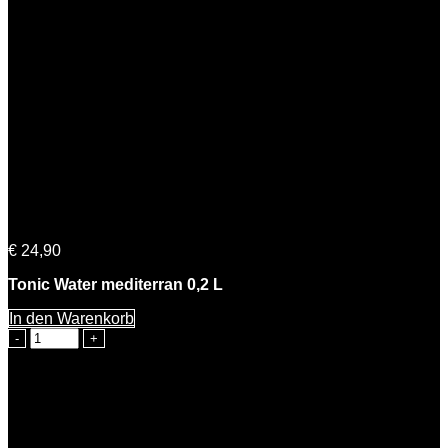
Tonic Water 0,2 L | 5% Vol. – 12er Pack (10+2 Gratis)
€
24,90
Tonic Water mediterran 0,2 L
In den Warenkorb
Tonic
Water
0,2
L
|
5%
Vol.