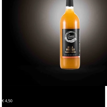
Paula Pfirsich
€
4,50