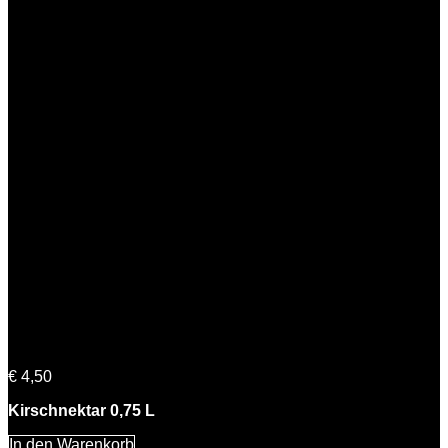
Katharina Kirsche
€
4,50
Kirschnektar 0,75 L
In den Warenkorb