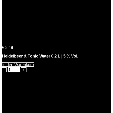
Heidelbeer & Tonic Water 0,2 L | 5 % Vol.
€
3,49
Heidelbeer & Tonic Water 0,2 L | 5 % Vol.
In den Warenkorb
Heidelbeer
&
Tonic
Water
0,2
L
|
5
%
Vol.