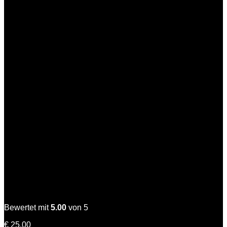
-
12er
Pack
(10+2
Gratis)
Menge
Starke Kathi
Bewertet mit
5.00
von 5
€
25,00