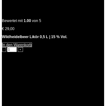
Wilde Hilde
Bewertet mit
1.00
von 5
€
29,00
Wildheidelbeer Likör 0,5 L | 15 % Vol.
In den Warenkorb
Wilde
Hilde
Menge