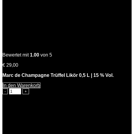
Charles der Edle
Bewertet mit
1.00
von 5
€
29,00
Marc de Champagne Trüffel Likör 0,5 L | 15 % Vol.
In den Warenkorb
Charles
der
Edle
Menge