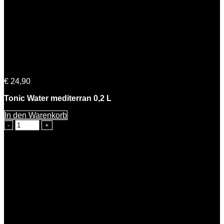
Tonic Water 0,2 L | 5% Vol. – 12er Pack (10+2 Gratis)
€
24,90
Tonic Water mediterran 0,2 L
In den Warenkorb
Tonic
Water
0,2
L
|
5%
Vol.
-
12er
Pack
(10+2
Gratis)