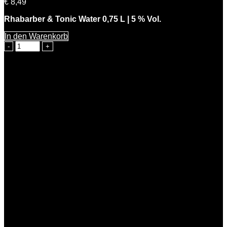
€
8,49
Rhabarber & Tonic Water 0,75 L | 5 % Vol.
In den Warenkorb
Rhabarber
&
Tonic
Water
0,75
L
|
5
%
Vol.
Menge