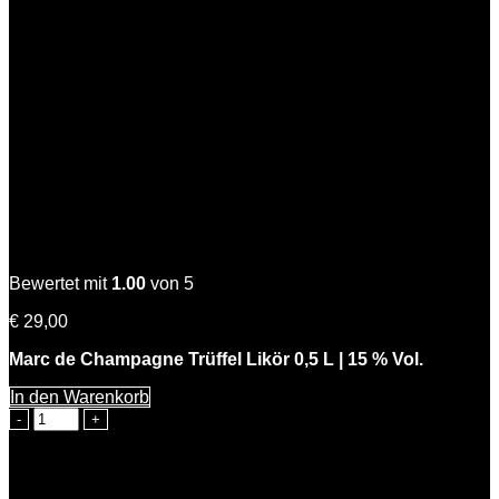
Charles der Edle
Bewertet mit
1.00
von 5
€
29,00
Marc de Champagne Trüffel Likör 0,5 L | 15 % Vol.
In den Warenkorb
Charles
der
Edle
Menge