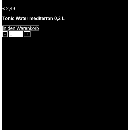
€
2,49
Tonic Water mediterran 0,2 L
In den Warenkorb
Rosemarie
Tonic
Water
mediterran
0,2l
Menge