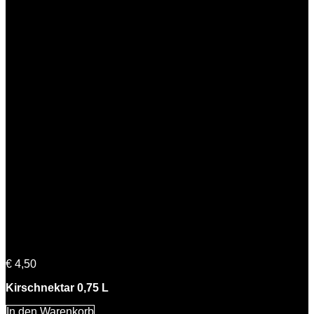
Katharina Kirsche
€
4,50
Kirschnektar 0,75 L
In den Warenkorb