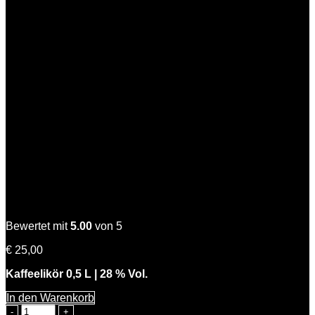
Menge
Starke Kathi
Bewertet mit
5.00
von 5
€
25,00
Kaffeelikör 0,5 L | 28 % Vol.
In den Warenkorb
Starke