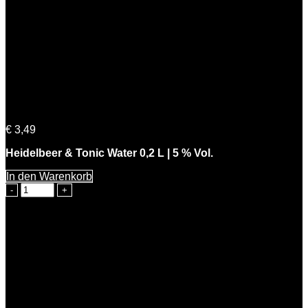
Heidelbeer & Tonic Water 0,2 L | 5 % Vol.
€
3,49
Heidelbeer & Tonic Water 0,2 L | 5 % Vol.
In den Warenkorb
Heidelbeer
&
Tonic
Water
0,2
L
|
5
%
Vol.