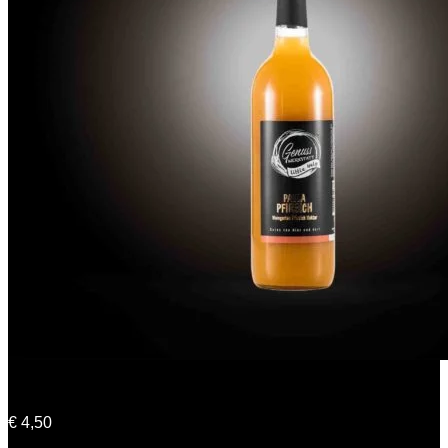
Paula Pfirsich
€
4,50