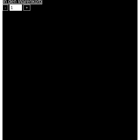
In den Warenkorb
Himmlische
Beerta
Menge