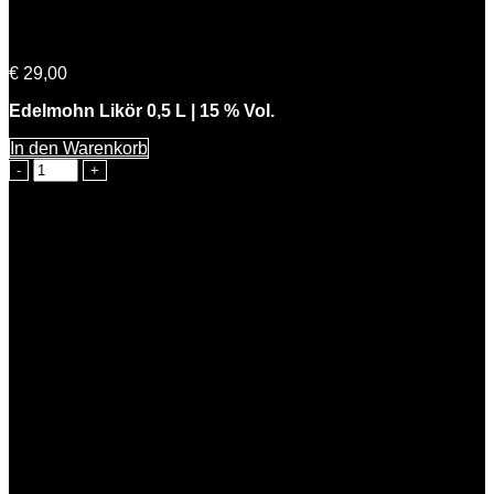
Süße Mohni
€
29,00
Edelmohn Likör 0,5 L | 15 % Vol.
In den Warenkorb
Süße
Mohni
Menge