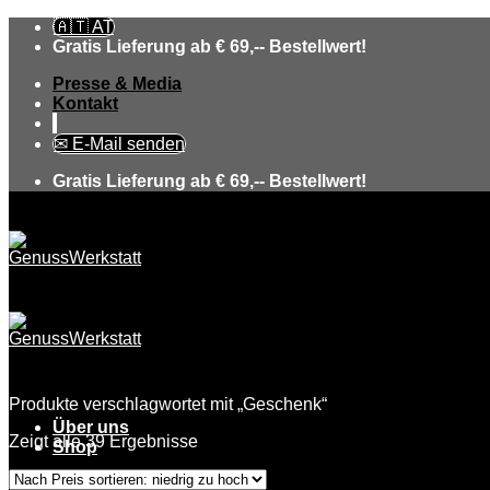
Skip
🇦🇹 AT
to
Gratis Lieferung ab € 69,-- Bestellwert!
content
Presse & Media
Kontakt
✉ E-Mail senden
Gratis Lieferung ab € 69,-- Bestellwert!
Produkte verschlagwortet mit „Geschenk“
Über uns
Zeigt alle 39 Ergebnisse
Shop