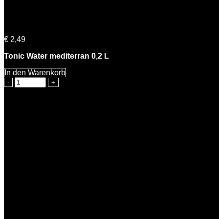
Rosemarie Tonic Water mediterran 0,2l
€
2,49
Tonic Water mediterran 0,2 L
In den Warenkorb
Rosemarie
Tonic
Water
mediterran
0,2l
Menge