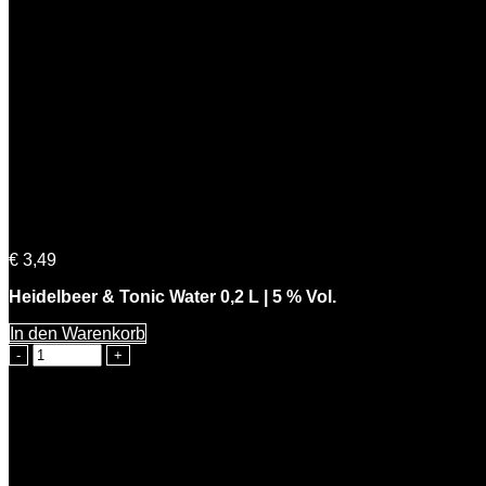
Heidelbeer & Tonic Water 0,2 L | 5 % Vol.
€
3,49
Heidelbeer & Tonic Water 0,2 L | 5 % Vol.
In den Warenkorb
Heidelbeer
&
Tonic
Water
0,2
L
|