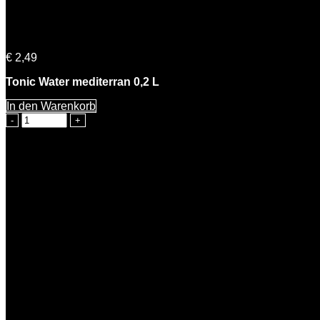
Rosemarie Tonic Water mediterran 0,2l
€
2,49
Tonic Water mediterran 0,2 L
In den Warenkorb
Rosemarie
Tonic
Water
mediterran
0,2l
Menge