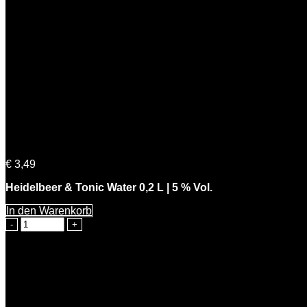
Heidelbeer & Tonic Water 0,2 L | 5 % Vol.
€
3,49
Heidelbeer & Tonic Water 0,2 L | 5 % Vol.
In den Warenkorb
Heidelbeer
&
Tonic
Water
0,2
L
|