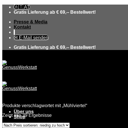
Skip
🇦🇹 AT
to
Gratis Lieferung ab € 69,-- Bestellwert!
content
Presse & Media
Kontakt
✉ E-Mail senden
Gratis Lieferung ab € 69,-- Bestellwert!
Produkte verschlagwortet mit „Mühlviertel“
Über uns
Zeigt alle 39 Ergebnisse
Shop